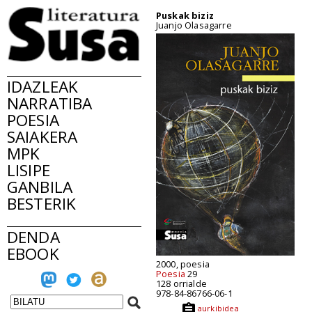
Puskak biziz
Juanjo Olasagarre
IDAZLEAK
NARRATIBA
POESIA
SAIAKERA
MPK
LISIPE
GANBILA
BESTERIK
DENDA
EBOOK
2000, poesia
Poesia
29
128 orrialde
978-84-86766-06-1
aurkibidea