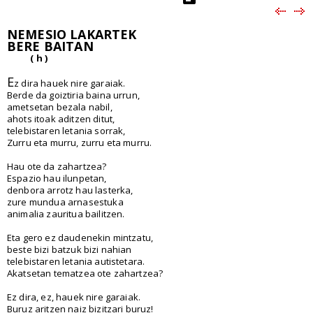
NEMESIO LAKARTEK
BERE BAITAN
( h )
E
z dira hauek nire garaiak.
Berde da goiztiria baina urrun,
ametsetan bezala nabil,
ahots itoak aditzen ditut,
telebistaren letania sorrak,
Zurru eta murru, zurru eta murru.
Hau ote da zahartzea?
Espazio hau ilunpetan,
denbora arrotz hau lasterka,
zure mundua arnasestuka
animalia zauritua bailitzen.
Eta gero ez daudenekin mintzatu,
beste bizi batzuk bizi nahian
telebistaren letania autistetara.
Akatsetan tematzea ote zahartzea?
Ez dira, ez, hauek nire garaiak.
Buruz aritzen naiz bizitzari buruz!