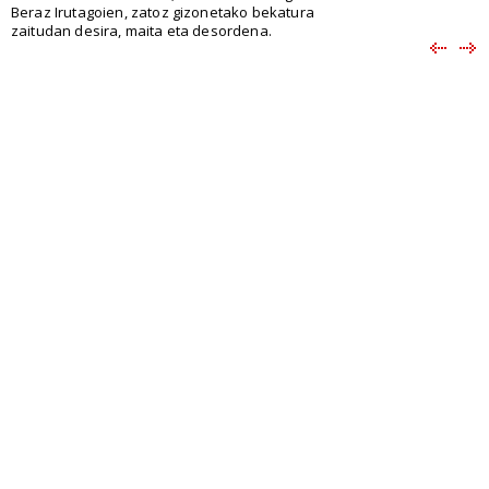
Beraz Irutagoien, zatoz gizonetako bekatura
zaitudan desira, maita eta desordena.