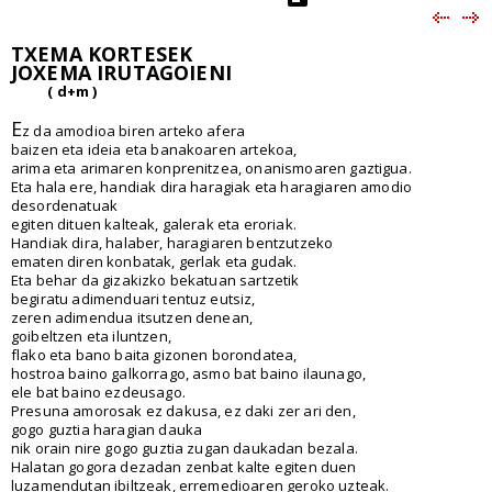
TXEMA KORTESEK
JOXEMA IRUTAGOIENI
( d+m )
E
z da amodioa biren arteko afera
baizen eta ideia eta banakoaren artekoa,
arima eta arimaren konprenitzea, onanismoaren gaztigua.
Eta hala ere, handiak dira haragiak eta haragiaren amodio
desordenatuak
egiten dituen kalteak, galerak eta eroriak.
Handiak dira, halaber, haragiaren bentzutzeko
ematen diren konbatak, gerlak eta gudak.
Eta behar da gizakizko bekatuan sartzetik
begiratu adimenduari tentuz eutsiz,
zeren adimendua itsutzen denean,
goibeltzen eta iluntzen,
flako eta bano baita gizonen borondatea,
hostroa baino galkorrago, asmo bat baino ilaunago,
ele bat baino ezdeusago.
Presuna amorosak ez dakusa, ez daki zer ari den,
gogo guztia haragian dauka
nik orain nire gogo guztia zugan daukadan bezala.
Halatan gogora dezadan zenbat kalte egiten duen
luzamendutan ibiltzeak, erremedioaren geroko uzteak.