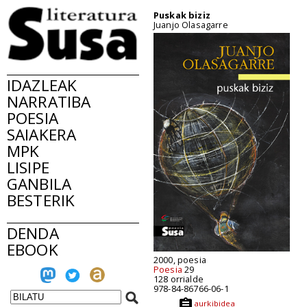
Puskak biziz
Juanjo Olasagarre
IDAZLEAK
NARRATIBA
POESIA
SAIAKERA
MPK
LISIPE
GANBILA
BESTERIK
DENDA
EBOOK
2000, poesia
Poesia
29
128 orrialde
978-84-86766-06-1
aurkibidea