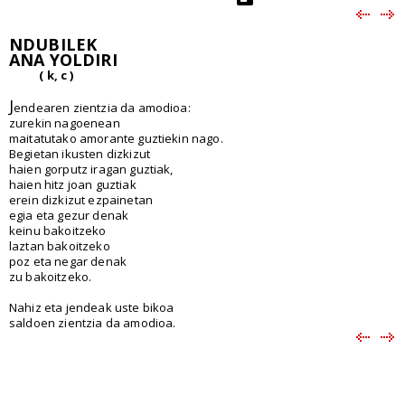
NDUBILEK
ANA YOLDIRI
( k, c )
J
endearen zientzia da amodioa:
zurekin nagoenean
maitatutako amorante guztiekin nago.
Begietan ikusten dizkizut
haien gorputz iragan guztiak,
haien hitz joan guztiak
erein dizkizut ezpainetan
egia eta gezur denak
keinu bakoitzeko
laztan bakoitzeko
poz eta negar denak
zu bakoitzeko.
Nahiz eta jendeak uste bikoa
saldoen zientzia da amodioa.