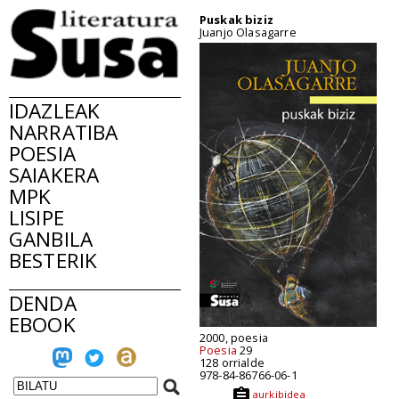
Puskak biziz
Juanjo Olasagarre
IDAZLEAK
NARRATIBA
POESIA
SAIAKERA
MPK
LISIPE
GANBILA
BESTERIK
DENDA
EBOOK
2000, poesia
Poesia
29
128 orrialde
978-84-86766-06-1
aurkibidea