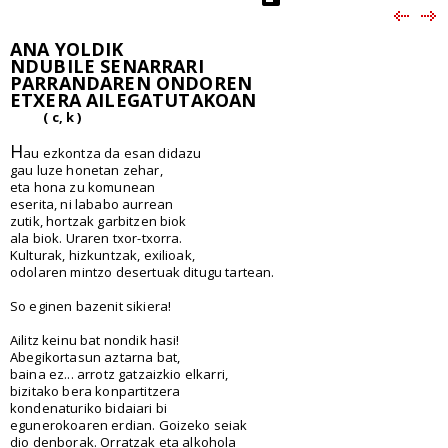
ANA YOLDIK
NDUBILE SENARRARI
PARRANDAREN ONDOREN
ETXERA AILEGATUTAKOAN
( c, k )
H
au ezkontza da esan didazu
gau luze honetan zehar,
eta hona zu komunean
eserita, ni lababo aurrean
zutik, hortzak garbitzen biok
ala biok. Uraren txor-txorra.
Kulturak, hizkuntzak, exilioak,
odolaren mintzo desertuak ditugu tartean.
So eginen bazenit sikiera!
Ailitz keinu bat nondik hasi!
Abegikortasun aztarna bat,
baina ez... arrotz gatzaizkio elkarri,
bizitako bera konpartitzera
kondenaturiko bidaiari bi
egunerokoaren erdian. Goizeko seiak
dio denborak. Orratzak eta alkohola