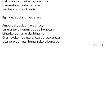
bakoitza zenbait alde, ohantze
banandutan aldameneko:
so close, so far, haatik.
Egin dezagula lo, bederen!
Amodioak, goiztiriko abrigo,
gure arteko honen edade honetan,
biharko beharko du, biharko.
Oraintxeko hau ezkontza da, ezkontza:
egunero berretsi beharreko dibortzioa.