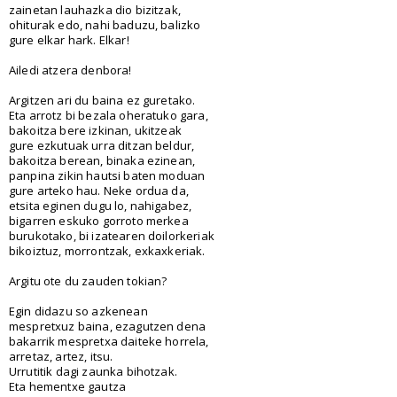
zainetan lauhazka dio bizitzak,
ohiturak edo, nahi baduzu, balizko
gure elkar hark. Elkar!
Ailedi atzera denbora!
Argitzen ari du baina ez guretako.
Eta arrotz bi bezala oheratuko gara,
bakoitza bere izkinan, ukitzeak
gure ezkutuak urra ditzan beldur,
bakoitza berean, binaka ezinean,
panpina zikin hautsi baten moduan
gure arteko hau. Neke ordua da,
etsita eginen dugu lo, nahigabez,
bigarren eskuko gorroto merkea
burukotako, bi izatearen doilorkeriak
bikoiztuz, morrontzak, exkaxkeriak.
Argitu ote du zauden tokian?
Egin didazu so azkenean
mespretxuz baina, ezagutzen dena
bakarrik mespretxa daiteke horrela,
arretaz, artez, itsu.
Urrutitik dagi zaunka bihotzak.
Eta hementxe gautza