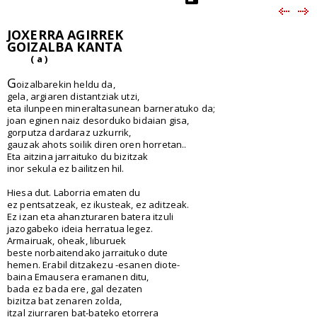
JOXERRA AGIRREK
GOIZALBA KANTA
( a )
G
oizalbarekin heldu da,
gela, argiaren distantziak utzi,
eta ilunpeen mineraltasunean barneratuko da;
joan eginen naiz desorduko bidaian gisa,
gorputza dardaraz uzkurrik,
gauzak ahots soilik diren oren horretan..
Eta aitzina jarraituko du bizitzak
inor sekula ez bailitzen hil.
Hiesa dut. Laborria ematen du
ez pentsatzeak, ez ikusteak, ez aditzeak.
Ez izan eta ahanzturaren batera itzuli
jazogabeko ideia herratua legez.
Armairuak, oheak, liburuek
beste norbaitendako jarraituko dute
hemen. Erabil ditzakezu -esanen diote-
baina Emausera eramanen ditu,
bada ez bada ere, gal dezaten
bizitza bat zenaren zolda,
itzal ziurraren bat-bateko etorrera