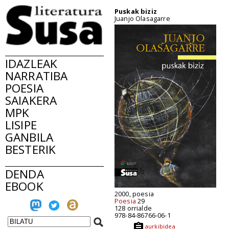
Puskak biziz
Juanjo Olasagarre
IDAZLEAK
NARRATIBA
POESIA
SAIAKERA
MPK
LISIPE
GANBILA
BESTERIK
DENDA
EBOOK
2000, poesia
Poesia
29
128 orrialde
978-84-86766-06-1
aurkibidea