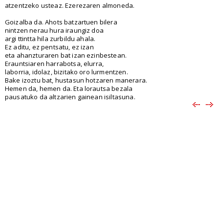
atzentzeko usteaz. Ezerezaren almoneda.
Goizalba da. Ahots batzartuen bilera
nintzen nerau hura iraungiz doa
argi ttintta hila zurbildu ahala.
Ez aditu, ez pentsatu, ez izan
eta ahanzturaren bat izan ezinbestean.
Erauntsiaren harrabotsa, elurra,
laborria, idolaz, bizitako oro lurmentzen.
Bake izoztu bat, hustasun hotzaren manerara.
Hemen da, hemen da. Eta lorautsa bezala
pausatuko da altzarien gainean isiltasuna.