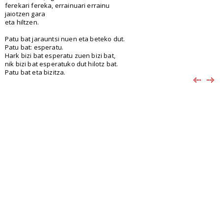
ferekari fereka, errainuari errainu
jaiotzen gara
eta hiltzen.
Patu bat jarauntsi nuen eta beteko dut.
Patu bat: esperatu.
Hark bizi bat esperatu zuen bizi bat,
nik bizi bat esperatuko dut hilotz bat.
Patu bat eta bizitza.