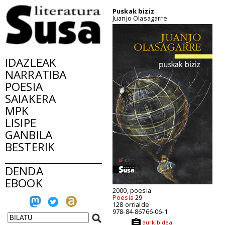
Puskak biziz
Juanjo Olasagarre
IDAZLEAK
NARRATIBA
POESIA
SAIAKERA
MPK
LISIPE
GANBILA
BESTERIK
DENDA
EBOOK
2000, poesia
Poesia
29
128 orrialde
978-84-86766-06-1
aurkibidea