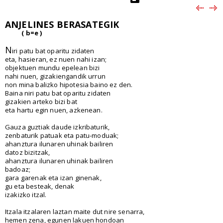
ANJELINES BERASATEGIK
( b=e )
N
iri patu bat oparitu zidaten
eta, hasieran, ez nuen nahi izan;
objektuen mundu epelean bizi
nahi nuen, gizakiengandik urrun
non mina balizko hipotesia baino ez den.
Baina niri patu bat oparitu zidaten
gizakien arteko bizi bat
eta hartu egin nuen, azkenean.
Gauza guztiak daude izkribaturik,
zenbaturik patuak eta patu-moduak;
ahanztura ilunaren uhinak bailiren
datoz bizitzak,
ahanztura ilunaren uhinak bailiren
badoaz;
gara garenak eta izan ginenak,
gu eta besteak, denak
izakizko itzal.
Itzala itzalaren laztan maite dut nire senarra,
hemen zena, egunen lakuen hondoan