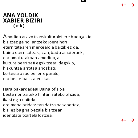
ANA YOLDIK
XABIER BIZIRI
( c-k )
A
modioa arazo transkulturalei ere badagokio:
bizitzaz gaindi aritzeko joera hori
eternitatearen merkealdia baizik ez da,
baina eternitateak, izan, badu amaierarik,
eta amaitutakoan amodioa, ai
kultura berri bati egokitzeari dagokio,
hizkuntza arrotza ahoskatu,
kortesia usadioei erreparatu,
eta beste bat izaten ikasi.
Hara bakardadea! Baina ofizioa
beste nonbaiteko hiritar izateko ofizioa,
ikasi egin daiteke:
oroimena bridatzean datza pasaportea,
bizi ez bagina bezala bizitzean
identitate txartela lortzea.