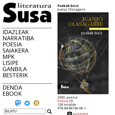
Puskak biziz
Juanjo Olasagarre
IDAZLEAK
NARRATIBA
POESIA
SAIAKERA
MPK
LISIPE
GANBILA
BESTERIK
DENDA
EBOOK
2000, poesia
Poesia
29
128 orrialde
978-84-86766-06-1
aurkibidea