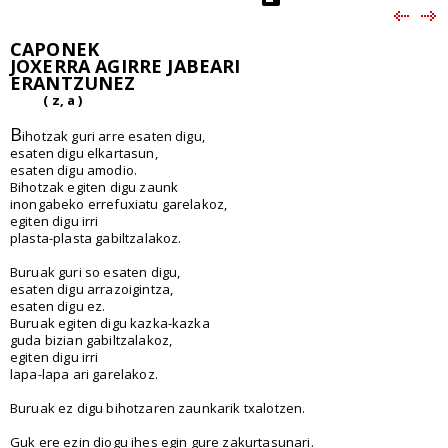
CAPONEK
JOXERRA AGIRRE JABEARI
ERANTZUNEZ
( z, a )
B
ihotzak guri arre esaten digu,
esaten digu elkartasun,
esaten digu amodio.
Bihotzak egiten digu zaunk
inongabeko errefuxiatu garelakoz,
egiten digu irri
plasta-plasta gabiltzalakoz.
Buruak guri so esaten digu,
esaten digu arrazoigintza,
esaten digu ez.
Buruak egiten digu kazka-kazka
guda bizian gabiltzalakoz,
egiten digu irri
lapa-lapa ari garelakoz.
Buruak ez digu bihotzaren zaunkarik txalotzen.
Guk ere ezin diogu ihes egin gure zakurtasunari.