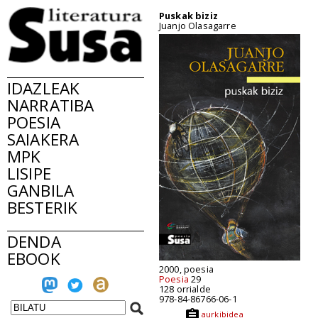
Puskak biziz
Juanjo Olasagarre
IDAZLEAK
NARRATIBA
POESIA
SAIAKERA
MPK
LISIPE
GANBILA
BESTERIK
DENDA
EBOOK
2000, poesia
Poesia
29
128 orrialde
978-84-86766-06-1
aurkibidea