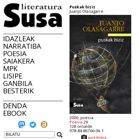
Puskak biziz
Juanjo Olasagarre
IDAZLEAK
NARRATIBA
POESIA
SAIAKERA
MPK
LISIPE
GANBILA
BESTERIK
DENDA
EBOOK
2000, poesia
Poesia
29
128 orrialde
978-84-86766-06-1
aurkibidea