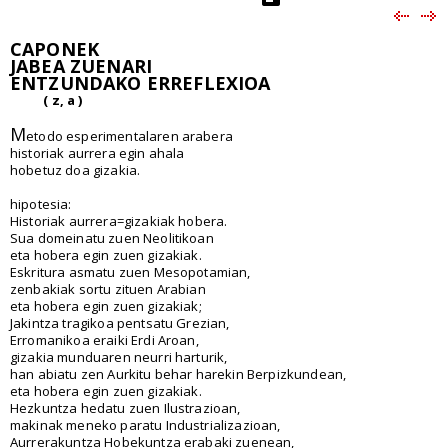
CAPONEK
JABEA ZUENARI
ENTZUNDAKO ERREFLEXIOA
( z, a )
M
etodo esperimentalaren arabera
historiak aurrera egin ahala
hobetuz doa gizakia.
hipotesia:
Historiak aurrera=gizakiak hobera.
Sua domeinatu zuen Neolitikoan
eta hobera egin zuen gizakiak.
Eskritura asmatu zuen Mesopotamian,
zenbakiak sortu zituen Arabian
eta hobera egin zuen gizakiak;
Jakintza tragikoa pentsatu Grezian,
Erromanikoa eraiki Erdi Aroan,
gizakia munduaren neurri harturik,
han abiatu zen Aurkitu behar harekin Berpizkundean,
eta hobera egin zuen gizakiak.
Hezkuntza hedatu zuen Ilustrazioan,
makinak meneko paratu Industrializazioan,
Aurrerakuntza Hobekuntza erabaki zuenean,