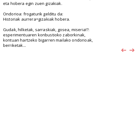
eta hobera egin zuen gizakiak.
Ondorioa: frogaturik gelditu da:
Historiak aurrera=gizakiak hobera.
Gudak, hilketak, sarraskiak, gosea, miseria!?:
esperimentuaren konbustioko zaborkinak,
kontuan hartzeko bigarren mailako ondorioak,
berriketak...