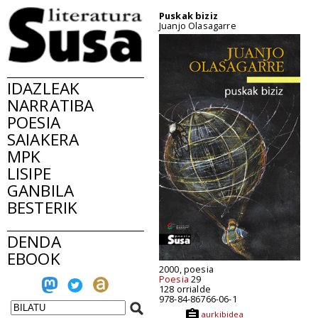
Puskak biziz
Juanjo Olasagarre
IDAZLEAK
NARRATIBA
POESIA
SAIAKERA
MPK
LISIPE
GANBILA
BESTERIK
DENDA
EBOOK
2000, poesia
Poesia
29
128 orrialde
978-84-86766-06-1
aurkibidea