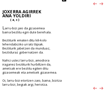
JOXERRA AGIRREK
ANA YOLDIRI
( a, c )
L
arru-bizi jaio da gizasemea
baina beztitu egin dute berehala.
Beztiturik ematen ditu kili-kolo
lehendabiziko urrats ttipiak.
Beztiturik jabetzen da munduaz,
beztiduraz gobernatzen da.
Nahiz ustez larru-bizi, amodiora
iraganez beztiturik hurbiltzen da,
ametsak ere beztitu egiten ditu
gizasemeak eta ametsek gizasemea.
Oi, larru-bizi etortzen zaio, baina, bizitza
larru-bizi, begiak argi, heriotza.