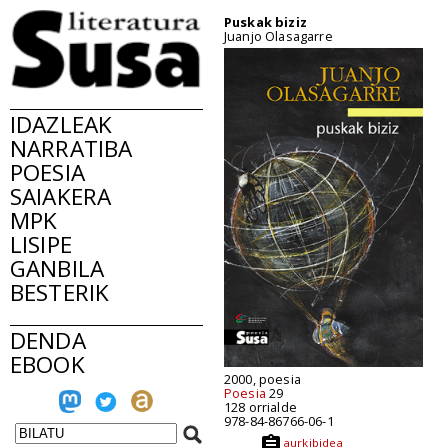
Puskak biziz
Juanjo Olasagarre
IDAZLEAK
NARRATIBA
POESIA
SAIAKERA
MPK
LISIPE
GANBILA
BESTERIK
DENDA
EBOOK
2000, poesia
Poesia
29
128 orrialde
978-84-86766-06-1
aurkibidea