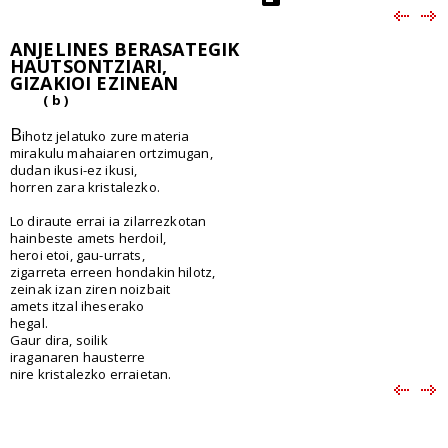
ANJELINES BERASATEGIK
HAUTSONTZIARI,
GIZAKIOI EZINEAN
( b )
B
ihotz jelatuko zure materia
mirakulu mahaiaren ortzimugan,
dudan ikusi-ez ikusi,
horren zara kristalezko.
Lo diraute errai ia zilarrezkotan
hainbeste amets herdoil,
heroi etoi, gau-urrats,
zigarreta erreen hondakin hilotz,
zeinak izan ziren noizbait
amets itzal iheserako
hegal.
Gaur dira, soilik
iraganaren hausterre
nire kristalezko erraietan.