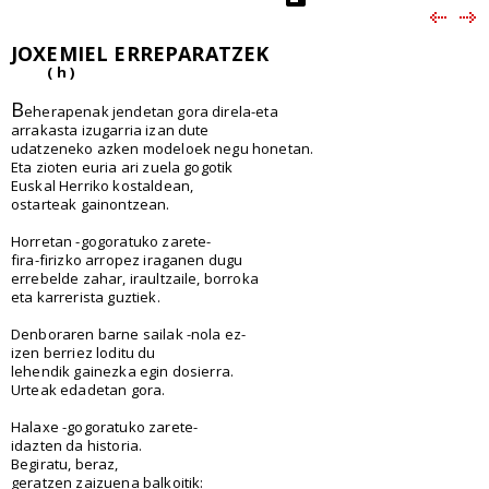
JOXEMIEL ERREPARATZEK
( h )
B
eherapenak jendetan gora direla-eta
arrakasta izugarria izan dute
udatzeneko azken modeloek negu honetan.
Eta zioten euria ari zuela gogotik
Euskal Herriko kostaldean,
ostarteak gainontzean.
Horretan -gogoratuko zarete-
fira-firizko arropez iraganen dugu
errebelde zahar, iraultzaile, borroka
eta karrerista guztiek.
Denboraren barne sailak -nola ez-
izen berriez loditu du
lehendik gainezka egin dosierra.
Urteak edadetan gora.
Halaxe -gogoratuko zarete-
idazten da historia.
Begiratu, beraz,
geratzen zaizuena balkoitik: