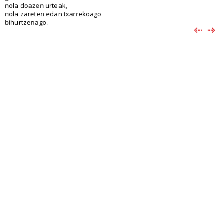
nola doazen urteak,
nola zareten edan txarrekoago
bihurtzenago.