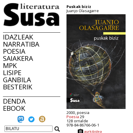
Puskak biziz
Juanjo Olasagarre
IDAZLEAK
NARRATIBA
POESIA
SAIAKERA
MPK
LISIPE
GANBILA
BESTERIK
DENDA
EBOOK
2000, poesia
Poesia
29
128 orrialde
978-84-86766-06-1
aurkibidea