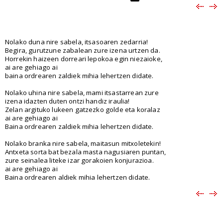
Nolako duna nire sabela, itsasoaren zedarria!
Begira, gurutzune zabalean zure izena urtzen da.
Horrekin haizeen dorreari lepokoa egin niezaioke,
ai are gehiago ai
baina ordrearen zaldiek mihia lehertzen didate.
Nolako uhina nire sabela, mami itsastarrean zure
izena idazten duten ontzi handiz iraulia!
Zelan argituko lukeen gatzezko golde eta koralaz
ai are gehiago ai
Baina ordrearen zaldiek mihia lehertzen didate.
Nolako branka nire sabela, maitasun mitxoletekin!
Antxeta sorta bat bezala masta nagusiaren puntan,
zure seinalea liteke izar gorakoien konjurazioa.
ai are gehiago ai
Baina ordrearen aldiek mihia lehertzen didate.