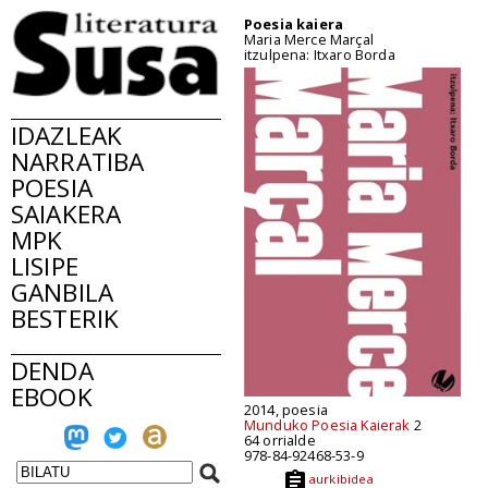
Poesia kaiera
Maria Merce Marçal
itzulpena: Itxaro Borda
IDAZLEAK
NARRATIBA
POESIA
SAIAKERA
MPK
LISIPE
GANBILA
BESTERIK
DENDA
EBOOK
2014, poesia
Munduko Poesia Kaierak
2
64 orrialde
978-84-92468-53-9
aurkibidea