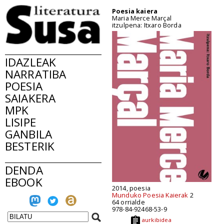
Poesia kaiera
Maria Merce Marçal
itzulpena: Itxaro Borda
IDAZLEAK
NARRATIBA
POESIA
SAIAKERA
MPK
LISIPE
GANBILA
BESTERIK
DENDA
EBOOK
2014, poesia
Munduko Poesia Kaierak
2
64 orrialde
978-84-92468-53-9
aurkibidea