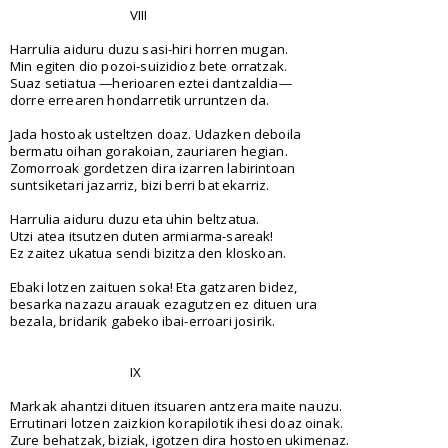
VIII
Harrulia aiduru duzu sasi-hiri horren mugan.
Min egiten dio pozoi-suizidioz bete orratzak.
Suaz setiatua —herioaren eztei dantzaldia—
dorre errearen hondarretik urruntzen da.
Jada hostoak usteltzen doaz. Udazken deboila
bermatu oihan gorakoian, zauriaren hegian.
Zomorroak gordetzen dira izarren labirintoan
suntsiketari jazarriz, bizi berri bat ekarriz.
Harrulia aiduru duzu eta uhin beltzatua.
Utzi atea itsutzen duten armiarma-sareak!
Ez zaitez ukatua sendi bizitza den kloskoan.
Ebaki lotzen zaituen soka! Eta gatzaren bidez,
besarka nazazu arauak ezagutzen ez dituen ura
bezala, bridarik gabeko ibai-erroari josirik.
IX
Markak ahantzi dituen itsuaren antzera maite nauzu.
Errutinari lotzen zaizkion korapilotik ihesi doaz oinak.
Zure behatzak, biziak, igotzen dira hostoen ukimenaz.