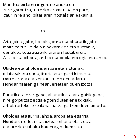
Mundua-birlaren ingurune anitza da
zure gorputza, lurrezko eromen baten pare,
gaur, nire aho ibiltariaren nostalgiari eskainia.
XXI
Artagairik gabe, badakit, buru eta abururik gabe
maite zaitut. Ez da oin bakarrik ez eta buztanik,
denak baitoaz zuzenki uraren festaburura:
Aiztoa eta oihana, ardoa eta odola eta ogia eta ahoa.
Ubidea eta uholdea, arrosa eta aizturrak,
mihiseak eta ohea, iturria eta egarri leinurua.
Dorre eroria eta zeruan iruten den adarra.
Hondar hilaren gainean, erretzen duen izotza.
Bururik eta ezer gabe, abururik eta artagairik gabe,
nire gorputzaz eztia egiten duten erle txikiak,
arbola arteko leze iluna, hatza galtzen duen amodioa.
Uholdea eta iturria, ahoa, ardoa eta egarria.
Hondarra, odola eta aiztoa, oihana eta izotza
eta urezko suhaka hau eragin duen sua.