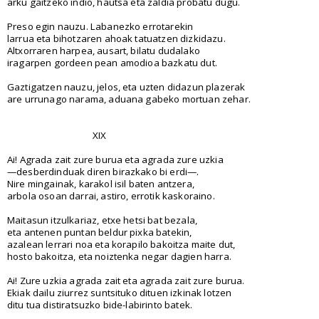
arku gaitzeko indio, hautsa eta zaldia probatu dugu.
Preso egin nauzu. Labanezko errotarekin
larrua eta bihotzaren ahoak tatuatzen dizkidazu.
Altxorraren harpea, ausart, bilatu dudalako
iragarpen gordeen pean amodioa bazkatu dut.
Gaztigatzen nauzu, jelos, eta uzten didazun plazerak
are urrunago narama, aduana gabeko mortuan zehar.
XIX
Ai! Agrada zait zure burua eta agrada zure uzkia
—desberdinduak diren birazkako bi erdi—.
Nire mingainak, karakol isil baten antzera,
arbola osoan darrai, astiro, errotik kaskoraino.
Maitasun itzulkariaz, etxe hetsi bat bezala,
eta antenen puntan beldur pixka batekin,
azalean lerrari noa eta korapilo bakoitza maite dut,
hosto bakoitza, eta noiztenka negar dagien harra.
Ai! Zure uzkia agrada zait eta agrada zait zure burua.
Ekiak dailu ziurrez suntsituko dituen izkinak lotzen
ditu tua distiratsuzko bide-labirinto batek.