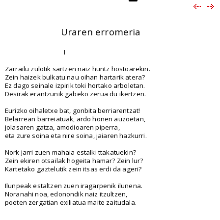
Uraren erromeria
I
Zarrailu zulotik sartzen naiz huntz hostoarekin.
Zein haizek bulkatu nau oihan hartarik atera?
Ez dago seinale izpirik toki hortako arboletan.
Desirak erantzunik gabeko zerua du ikertzen.
Eurizko oihaletxe bat, gonbita berriarentzat!
Belarrean barreiatuak, ardo honen auzoetan,
jolasaren gatza, amodioaren piperra,
eta zure soina eta nire soina, jaiaren hazkurri.
Nork jarri zuen mahaia estalki ttakatuekin?
Zein ekiren otsailak hogeita hamar? Zein lur?
Kartetako gaztelutik zein itsas erdi da ageri?
Ilunpeak estaltzen zuen iragarpenik ilunena.
Noranahi noa, edonondik naiz itzultzen,
poeten zergatian exiliatua maite zaitudala.