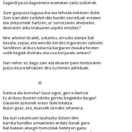
Sagardi peza dagoenera eramaten zaitu sudurrak.
Zure gorputza laguna dut eta leihoak irekitzen dizkit.
Zein izarralde zurbilek ditu burdin-zerrailuak eroaten
eta zintzurretik hartzen, ur zorrotzaren ahotsekin,
desiraren arku tiratuaren azpiko ontzitxo?
Nire arbolen itzalek, sukartsu, errozko aterpe bat
bezala, sapaz, eta amodio berdez inguratzen zaituzte.
Senditzen al duzu belarria ilargiaren miauka hesten
soilik begiek distiratu eta soa konjuratu artean?
Han nehor ez dago zain eta ekiaren pare iluntzearen
putzu itsura lehiatzen dira su honen adreiluak.
XI
Dantza ala borroka? Gaur egun, gerra dantza!
Ez al duzu ikusten odolez gorritu begiekiko ilargia?
Gauaren azkonek eraso dute lokatza.
Bulun goaz, ero, itsasotik zerrako oihanera.
Eta euri sukartsuen lauhazka itotzen den
karrika handiko urmaelaren ardatz ilunak gara.
Bat-batean atsegin homizidak betetzen gaitu: