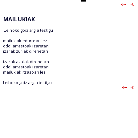
MAILUKIAK
L
eihoko goiz argia testigu
mailukiak edurrean lez
odol arrastoak izaretan
izarak zuriak direnetan
izarak azulak direnetan
odol arrastoak izaretan
mailukiak itsasoan lez
Leihoko goiz argia testigu