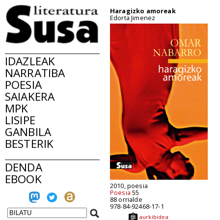
Haragizko amoreak
Edorta Jimenez
IDAZLEAK
NARRATIBA
POESIA
SAIAKERA
MPK
LISIPE
GANBILA
BESTERIK
DENDA
EBOOK
2010, poesia
Poesia
55
88 orrialde
978-84-92468-17-1
aurkibidea