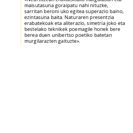
maisutasuna goraipatu nahi nituzke,
sarritan beroni uko egitea superazio baino,
ezintasuna baita. Naturaren presentzia
erabatekoak eta aliterazio, simetria joko eta
bestelako teknikek poemagile honek bere
berea duen unibertso poetiko batetan
murgilarazten gaituzte».