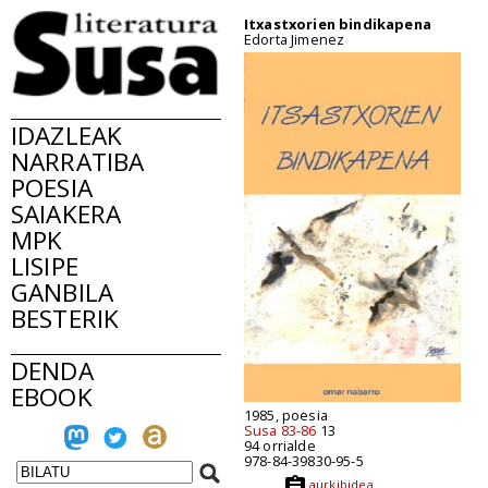
Itxastxorien bindikapena
Edorta Jimenez
IDAZLEAK
NARRATIBA
POESIA
SAIAKERA
MPK
LISIPE
GANBILA
BESTERIK
DENDA
EBOOK
1985, poesia
Susa 83-86
13
94 orrialde
978-84-39830-95-5
aurkibidea