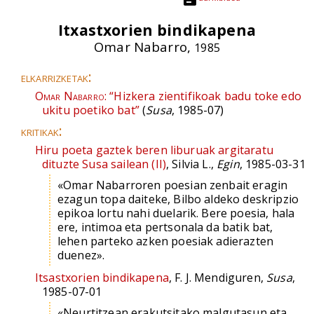
Itxastxorien bindikapena
Omar Nabarro,
1985
elkarrizketak:
Omar Nabarro:
“Hizkera zientifikoak badu toke edo
ukitu poetiko bat”
(
Susa
, 1985-07)
kritikak:
Hiru poeta gaztek beren liburuak argitaratu
dituzte Susa sailean (II)
, Silvia L.,
Egin
, 1985-03-31
«Omar Nabarroren poesian zenbait eragin
ezagun topa daiteke, Bilbo aldeko deskripzio
epikoa lortu nahi duelarik. Bere poesia, hala
ere, intimoa eta pertsonala da batik bat,
lehen parteko azken poesiak adierazten
duenez».
Itsastxorien bindikapena
, F. J. Mendiguren,
Susa
,
1985-07-01
«Neurtitzean erakutsitako malgutasun eta