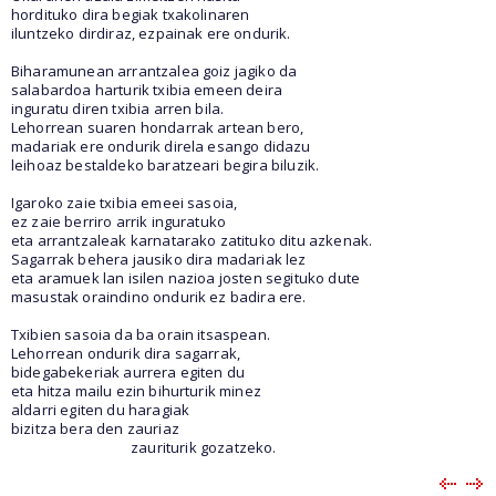
hordituko dira begiak txakolinaren
iluntzeko dirdiraz, ezpainak ere ondurik.
Biharamunean arrantzalea goiz jagiko da
salabardoa harturik txibia emeen deira
inguratu diren txibia arren bila.
Lehorrean suaren hondarrak artean bero,
madariak ere ondurik direla esango didazu
leihoaz bestaldeko baratzeari begira biluzik.
Igaroko zaie txibia emeei sasoia,
ez zaie berriro arrik inguratuko
eta arrantzaleak karnatarako zatituko ditu azkenak.
Sagarrak behera jausiko dira madariak lez
eta aramuek lan isilen nazioa josten segituko dute
masustak oraindino ondurik ez badira ere.
Txibien sasoia da ba orain itsaspean.
Lehorrean ondurik dira sagarrak,
bidegabekeriak aurrera egiten du
eta hitza mailu ezin bihurturik minez
aldarri egiten du haragiak
bizitza bera den zauriaz
zauriturik gozatzeko.