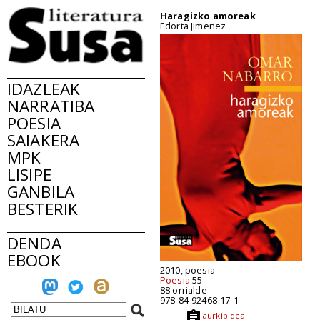
Haragizko amoreak
Edorta Jimenez
IDAZLEAK
NARRATIBA
POESIA
SAIAKERA
MPK
LISIPE
GANBILA
BESTERIK
DENDA
EBOOK
2010, poesia
Poesia
55
88 orrialde
978-84-92468-17-1
aurkibidea