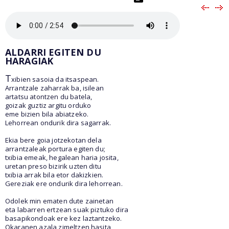
ALDARRI EGITEN DU
HARAGIAK
T
xibien sasoia da itsaspean.
Arrantzale zaharrak ba, isilean
artatsu atontzen du batela,
goizak guztiz argitu orduko
eme bizien bila abiatzeko.
Lehorrean ondurik dira sagarrak.
Ekia bere goia jotzekotan dela
arrantzaleak portura egiten du;
txibia emeak, hegalean haria josita,
uretan preso bizirik uzten ditu
txibia arrak bila etor dakizkien.
Gereziak ere ondurik dira lehorrean.
Odolek min ematen dute zainetan
eta labarren ertzean suak piztuko dira
basapikondoak ere kez laztantzeko.
Okaranen azala zimeltzen hasita