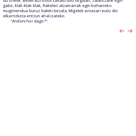
du ohetik. Bederatzi botoi sakatu ditu segidan, zalantzarik egin
gabe, klak-klak-klak, Rakelen atzamarrak egin beharreko
mugimendua buruz baleki bezala. Migelek arnasari eutsi dio
elkarrizketa entzun ahal izateko.
“Andoni hor dago?”.