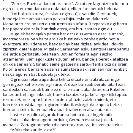
“Zeozer. Puztuta daukat oraindik”. Altxatzen laguntzeko keinua
egin dio, eta moldatu dira nola-hala, elkarri besoetatik helduta.
“Itxi balkoiko atea, freskatu egin du”, esan die Germanek,
bandeja bete arrautza eta patata frijitu eskuan dakarrela.
Mahaiaren erdian utzi du hirurentzako afaria. Bezperako ogi barra
bat paperezko zaku handitik atera, eta hiru zatitan egin du.
Migelek bandejako patata bat ostu du German eseri aurretik,
mostradorera joan baita erdizka hustutako zenbait ardo botila
ekartzera. Itzuli denean, basoerdiak bete dizkie jankideei, doi-doi,
zipriztinik atera gabe. Migelek Germanen esku zaintsuei erreparatu
die ardoa zerbitzatu bitartean. Botilen formara egin zaizkio
atzamarrak. Sarriago ikusten zuten lehen, bandeja beretik afaltzea
ohikoa zenean; Gloriako seme gazteena sartu-irtenka bizi da orain.
Kolonia erosi berriaren usaina sumatzea aski izan zen hor nonbait
neskalagunen bat baduela jakiteko.
Ogi muturrekin zapalduta txikitu dituzte arrautzak, zuringo-
gorringoak xehe-xehe egin arte. Ardoak barruak beratu bitartean,
sardexken sastadak baino ez dira entzun sukaldean, eta Rakelen
lantzean behingo inkesak, hanka luzatzeko jarkera egokirik topatu
ezinda. Handik apur batera, ordea, ahaztu zaizkio minok, eta
barrezka hasi da, egutegiaren kakotik eskegitako kapela beltza
buruan ipinita, baten batek aspaldi tabernan ahaztutakoa.
Laster eten dira algarak. Hanka-hotsa dator logeletatik.
Patxi sukaldera agertu orduko, German estututa jaiki da
mahaitik. Zartaginari heldu dio berriro arrautza-frijitzen hasteko.
“Afaltzeko zaude, ezta?”.