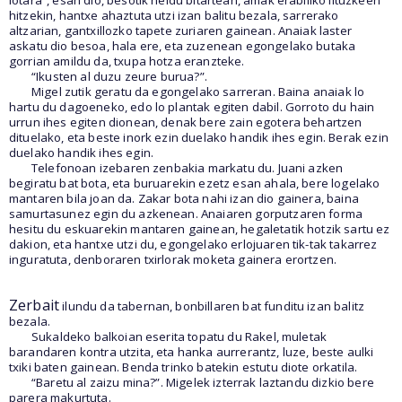
lotara”, esan dio, besotik heldu bitartean, amak erabiliko lituzkeen
hitzekin, hantxe ahaztuta utzi izan balitu bezala, sarrerako
altzarian, gantxillozko tapete zuriaren gainean. Anaiak laster
askatu dio besoa, hala ere, eta zuzenean egongelako butaka
gorrian amildu da, txupa hotza eranzteke.
“Ikusten al duzu zeure burua?”.
Migel zutik geratu da egongelako sarreran. Baina anaiak lo
hartu du dagoeneko, edo lo plantak egiten dabil. Gorroto du hain
urrun ihes egiten dionean, denak bere zain egotera behartzen
dituelako, eta beste inork ezin duelako handik ihes egin. Berak ezin
duelako handik ihes egin.
Telefonoan izebaren zenbakia markatu du. Juani azken
begiratu bat bota, eta buruarekin ezetz esan ahala, bere logelako
mantaren bila joan da. Zakar bota nahi izan dio gainera, baina
samurtasunez egin du azkenean. Anaiaren gorputzaren forma
hesitu du eskuarekin mantaren gainean, hegaletatik hotzik sartu ez
dakion, eta hantxe utzi du, egongelako erlojuaren tik-tak takarrez
inguratuta, denboraren txirlorak moketa gainera erortzen.
Zerbait
ilundu da tabernan, bonbillaren bat funditu izan balitz
bezala.
Sukaldeko balkoian eserita topatu du Rakel, muletak
barandaren kontra utzita, eta hanka aurrerantz, luze, beste aulki
txiki baten gainean. Benda trinko batekin estutu diote orkatila.
“Baretu al zaizu mina?”. Migelek izterrak laztandu dizkio bere
parera makurtuta.