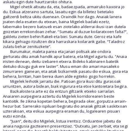
askatu egin dute haurtzaroko ohitura.
Migel ohetik altxatu da, eta, badaezpada, armairuko kaxoira jo
du. Eskua atzeraino sartuta, lasaitu egin da billetez betetako
galtzerdi beltza ukitu duenean. Oraindik hor dago. Anaiak lanera
joaten dela esaten du etxean, baina Migelek badaki ezetz,
tabernako bezero batzuek esan ziotelako alderrai ikusi izan dutela
goizetan errekondoan zehar. “Sumatu al duzue koilaratxoen falta?”,
galdetu zieten behin Rakeli eta biei. Sumatu dute. Geroz eta kafe
kikara gehiago itzultzen dira harraskara koilararik gabe. “Taladroz
zulatu behar zenituzkete”.
Burumakur, maleta parea eta janari poltsak ate ondora
gerturatu ditu amak handik apur batera, eta Migel agurtu du. “Anaia
iristen denean, deitu izebaren etxera. Bideko kabinaren batetik
deituko dizugu guk ere laster”. Musu eman dio amari masaileko
zimurraren gainean, eta aitak bizkarretik pasatu dio eskua, gora eta
behera, birritan, hain berea duen alde egiteko gogo horrekin.
Migelek leihotik jarraitu die. Patioan gora ikusi ditu gurasoak
urruntzen, autora bidean, biak ingurura eta etxe kantoietara begira.
Bazkalostera arte ez da entzun giltzarik etxeko sarrailan.
Anaiaren aurpegiera aztertu du Migelek korridorearen beste
kantoitik. Ile zikina kopetan behera, begirada oker, gorputza arrain-
hezur bat. Sarrerako ispiluari begiratu dio anaiak giltzak saskitxoan
uzterakoan, eta eskua aurpegira eraman du, logalearen pisuari
eutsi ezinda.
“Juan”, deitu dio Migelek, listua irentsiz. Orduantxe jabetu da
anaia nagusia gaztearen presentziaz. “Dutxatu, jan zerbait, eta segi