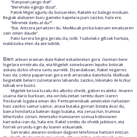
“Kanpoan jango diat”.
“Berehala egingo dizut”.
Patxik Migel agurtu du buruarekin, Rakelik ez balego moduan.
Begiak alabaren buru gaineko kapelara joan zaizkio, hala ere.
“Mirenek deitu al du?”.
“Bai. Antzera jarraitzen du. Medikuak proba batzuen emaitzaren
zain omen daude”.
Patxi lurrera begira geratu da, isilik. Txabolako giltzak hartuta,
maldizioka irten da ate txikitik.
Bien
artean eraman dute Rakel eskaileretan gora. German bere
logelara erretiratu da, eta Migelek soinekoaren lepoko botoiak
askatu dizkio ohera sartu aurretik. Etzandakoan, Rakel negarrez
hasi da, zotina paparrean gora erdi arrastaka datorkiola. Malkoak
begietatik belarri zuloetaraino labaindu zaizkio, lokietako ile kizkur
txikiak ere bustiz.
Migelek besoa luzatu dio alboko ohetik, gabon esateko. Anaren
usaina dario burkoari, eta oin biluzietan sentitu duen izaren
freskurak logalea eman dio. Pentsamenduak ametsekin nahasten
hasi zaizkio samur-samur, anaia butaka gorrian botata ikusi du,
baina hondartza batean dago butaka, eta zerua ilun, trumoia
lehertzeko zorian. Ametseko trumoiaren soinua koltxoiaren
karranka izan da, hala ere. Rakel sentitu du ohetik jaikitzen, eta
horrek urrundu egin du loaren eskuetatik.
Sarrerako atearen ondoan dagoen telefonoa hartzen entzun