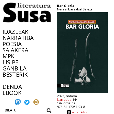
Bar Gloria
Nerea Ibarzabal Salegi
IDAZLEAK
NARRATIBA
POESIA
SAIAKERA
MPK
LISIPE
GANBILA
BESTERIK
DENDA
EBOOK
2022, nobela
Narratiba
144
192 orrialde
978-84-17051-93-8
aurkibidea