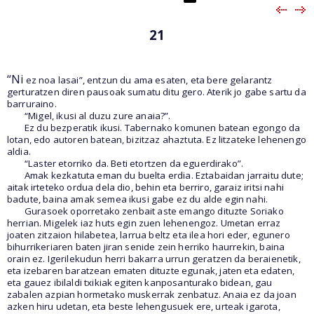
21
“Ni
ez noa lasai”, entzun du ama esaten, eta bere gelarantz
gerturatzen diren pausoak sumatu ditu gero. Aterik jo gabe sartu da
barruraino.
“Migel, ikusi al duzu zure anaia?”.
Ez du bezperatik ikusi. Tabernako komunen batean egongo da
lotan, edo autoren batean, bizitzaz ahaztuta. Ez litzateke lehenengo
aldia.
“Laster etorriko da. Beti etortzen da eguerdirako”.
Amak kezkatuta eman du buelta erdia. Eztabaidan jarraitu dute;
aitak irteteko ordua dela dio, behin eta berriro, garaiz iritsi nahi
badute, baina amak semea ikusi gabe ez du alde egin nahi.
Gurasoek oporretako zenbait aste emango dituzte Soriako
herrian. Migelek iaz huts egin zuen lehenengoz. Umetan erraz
joaten zitzaion hilabetea, larrua beltz eta ilea hori eder, egunero
bihurrikeriaren baten jiran senide zein herriko haurrekin, baina
orain ez. Igerilekudun herri bakarra urrun geratzen da beraienetik,
eta izebaren baratzean ematen dituzte egunak, jaten eta edaten,
eta gauez ibilaldi txikiak egiten kanposanturako bidean, gau
zabalen azpian hormetako muskerrak zenbatuz. Anaia ez da joan
azken hiru udetan, eta beste lehengusuek ere, urteak igarota,