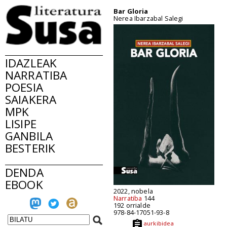
Bar Gloria
Nerea Ibarzabal Salegi
IDAZLEAK
NARRATIBA
POESIA
SAIAKERA
MPK
LISIPE
GANBILA
BESTERIK
DENDA
EBOOK
2022, nobela
Narratiba
144
192 orrialde
978-84-17051-93-8
aurkibidea