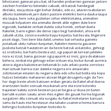
bihotzaren gainean pisu bat, idi handiei probarrien gainean jartzen
zaizkien hondarrez betetako zakuak, idi batzuk handiegiak
direlako, eta justizia egin behar delako, edo ez, aitaren txabolaren
alboko txaletekoek jarri duten pastore elektriko berria dauka taupa
eta taupa, bere soka guztietan zehar elektrizitatea, animalien
musuak kolpatzen eta animalia denek alde egiten dute bere
ingurutik, badakite zerbait dutela soka horiek, zerbait duela
Rakelek, barre egiten die denei zapo begi handiekin, ahoa erdi
zabalik utzita, zoriona esekita trapu koipetsu bat bezala, Migel ere
pozik dago, Toni bere bila dabil, umetxo bat sehaska gaineko
jostailuak ukitu nahian ilunpetan, Rakelen memoria gauaren
pusketa batzuk hautatzen ari da beste batzuk askatzeko, gehiegi
ez oroitzeko, bat hartu bestea utzi, ogi papurrak lurrean jakiteko
nora ez itzuli, baina goizean ogi papurrik ez inoiz, gora doalakoan
behera, zenbat eta gehiago edan orduan eta, kizkur ilunak aurrera
atzera algara bakoitzean bekainak bi zubi arkatz punta zorrotzez
marraztuak barrea izan daiteke negarra ere amaierako
zotintxoetan ematen du negarra dela edo oihu bat botila eta kopa
hutsez betetako mahaiaren atzean Migel desagertu egin da Toni
hor dago beste ahots batzuen erdian geratu da Rakel ahal duena
erantzuten biolin soinuak musikariak urre eta esne koloreko
trajeetan kabitu ezinik besteen pozari begira ur ikusezin baten
barrutik eusten saiatu arren ihes egiten dio gauak horma bigunak
xurgatzen ditu soinuak eta xurgatu du Rakel moketaren barruan
sartu da hauts eta hezetasun eta tabako usainera horma barrura
behingoz bizitzeko ilunpetan bizitzeko lo.