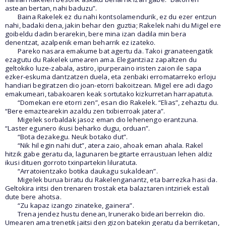
astean bertan, nahi baduzu”.
Baina Rakelek ez du nahi kontsolamendurik, ez du ezer entzun
nahi, badaki dena, jakin behar den guztia; Rakelek nahi du Migel ere
goibeldu dadin berarekin, bere mina izan dadila min bera
denentzat, azalpenik eman beharrik ez izateko.
Pareko nasara emakume bat agertu da. Takoi granateengatik
ezagutu du Rakelek umearen ama. Elegantziaz zapaltzen du
geltokiko luze-zabala, astiro, ipurperaino iristen zaion ile sapa
ezker-eskuma dantzatzen duela, eta zenbaki erromatarreko erloju
handiari begiratzen dio joan-etorri bakoitzean. Migel ere adi dago
emakumeari, tabakoaren keak sortutako kizkurretan harrapatuta.
“Domekan ere etorri zen”, esan dio Rakelek. “Elias”, zehaztu du.
“Bere emaztearekin azaldu zen txibierroak jatera”.
Migelek sorbaldak jasoz eman dio lehenengo erantzuna.
“Laster egunero ikusi beharko dugu, orduan”.
“Bota dezakegu. Neuk botako dut”.
“Nik hil egin nahi dut”, atera zaio, ahoak eman ahala. Rakel
hitzik gabe geratu da, lagunaren begitarte erraustuan lehen aldiz
ikusi dituen gorroto txinpartekin liluratuta.
“Arratoientzako botika daukagu sukaldean”.
Migelek burua biratu du Rakelenganantz, eta barrezka hasi da.
Geltokira iritsi den trenaren trostak eta balaztaren intziriek estali
dute bere ahotsa.
“Zu kapaz izango zinateke, gainera”.
Trena jendez hustu denean, Irunerako bideari berrekin dio.
Umearen ama trenetik jaitsi den gizon batekin geratu da berriketan,