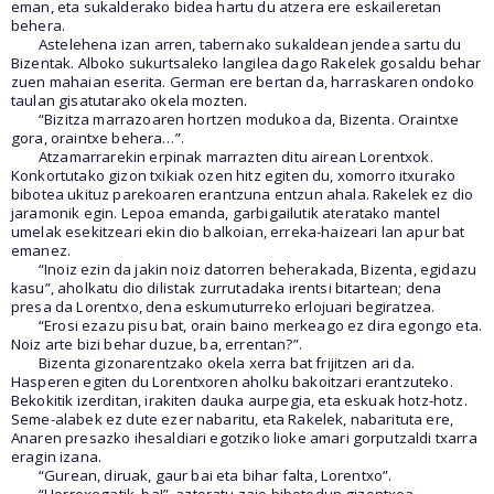
eman, eta sukalderako bidea hartu du atzera ere eskaileretan
behera.
Astelehena izan arren, tabernako sukaldean jendea sartu du
Bizentak. Alboko sukurtsaleko langilea dago Rakelek gosaldu behar
zuen mahaian eserita. German ere bertan da, harraskaren ondoko
taulan gisatutarako okela mozten.
“Bizitza marrazoaren hortzen modukoa da, Bizenta. Oraintxe
gora, oraintxe behera…”.
Atzamarrarekin erpinak marrazten ditu airean Lorentxok.
Konkortutako gizon txikiak ozen hitz egiten du, xomorro itxurako
bibotea ukituz parekoaren erantzuna entzun ahala. Rakelek ez dio
jaramonik egin. Lepoa emanda, garbigailutik ateratako mantel
umelak esekitzeari ekin dio balkoian, erreka-haizeari lan apur bat
emanez.
“Inoiz ezin da jakin noiz datorren beherakada, Bizenta, egidazu
kasu”, aholkatu dio dilistak zurrutadaka irentsi bitartean; dena
presa da Lorentxo, dena eskumuturreko erlojuari begiratzea.
“Erosi ezazu pisu bat, orain baino merkeago ez dira egongo eta.
Noiz arte bizi behar duzue, ba, errentan?”.
Bizenta gizonarentzako okela xerra bat frijitzen ari da.
Hasperen egiten du Lorentxoren aholku bakoitzari erantzuteko.
Bekokitik izerditan, irakiten dauka aurpegia, eta eskuak hotz-hotz.
Seme-alabek ez dute ezer nabaritu, eta Rakelek, nabarituta ere,
Anaren presazko ihesaldiari egotziko lioke amari gorputzaldi txarra
eragin izana.
“Gurean, diruak, gaur bai eta bihar falta, Lorentxo”.