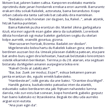
likitsen bat, jakiren baten saltsa. Kanporen esekitako mantela
zipriztindu dute janari hondarrek errekara erori aurretik. Barrurantz
erakarri ditu sokak Rakelek, aztoratuta, baina berandutxo. Koipe
orban zabala eta tanta sail txiki bat zabaldu dira mantelean.
“Badakizu ordu honetan zer dagoen, ba, Rakel...”, amak atzetik,
hitzak hanka-puntetan.
Baina Rakelek puzka erantzun dio. Mantel zikina garbigailura
itzuli, eta inori agurrik esan gabe atera da sukaldetik. Lorentxok
dilista hondarrak ogi mutur batekin garbitzen segitu du okelari
kolpe aurretik, oraindik gosetua, gizona.
“Marrazoaren hortzak, Bizenta. Badakit zer diodan”.
Migelenerako bidea hartu du Rakelek kalean gora; etxe berdin-
berdinen auzoan bizi da. Umeak jolasean dabiltza patioan, eta pare
bat andre-buru ageri dira leihoetan, hautsak belztutako loreontzien
ostetik elkarrekin berriketan. Txirrina jo du 28. atarian, eta segituan
bistaratu da Migelen amaren aurpegiera txikia ere:
“Rakel! Ondo al zabiltzate?”.
“Bai, bai. Zuek zer moduz, Espe?”, eskua bekainen parean
jarrita erantzun dio, eguzki erretik babesteko.
“Hainbestean”, isilik geratu da une batez. “Oraintxe doa Migel”.
Handik gutxira, bazkalosteko patxadaz irten da ataritik,
eskuetako xaboi berdearen eta jaki frijituen nahasteko lurrina
dariola, niki zuri estu bat soinean, koipe hondarrik gabeko gorputz
hari baino kabituko ez litzaiokeena. Begiak itxi ditu uda aurreko
argiari ezin eutsita.
“Ana joan egin da”.