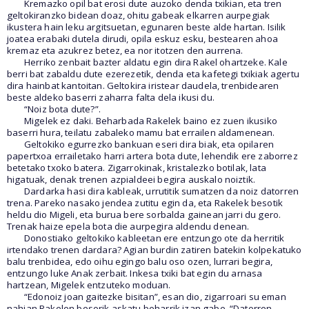
Kremazko opil bat erosi dute auzoko denda txikian, eta tren
geltokiranzko bidean doaz, ohitu gabeak elkarren aurpegiak
ikustera hain leku argitsuetan, egunaren beste alde hartan. Isilik
joatea erabaki dutela dirudi, opila eskuz esku, bestearen ahoa
kremaz eta azukrez betez, ea nor itotzen den aurrena.
Herriko zenbait bazter aldatu egin dira Rakel ohartzeke. Kale
berri bat zabaldu dute ezerezetik, denda eta kafetegi txikiak agertu
dira hainbat kantoitan. Geltokira iristear daudela, trenbidearen
beste aldeko baserri zaharra falta dela ikusi du.
“Noiz bota dute?”.
Migelek ez daki. Beharbada Rakelek baino ez zuen ikusiko
baserri hura, teilatu zabaleko mamu bat errailen aldamenean.
Geltokiko egurrezko bankuan eseri dira biak, eta opilaren
papertxoa errailetako harri artera bota dute, lehendik ere zaborrez
betetako txoko batera. Zigarrokinak, kristalezko botilak, lata
higatuak, denak trenen azpialdeei begira auskalo noiztik.
Dardarka hasi dira kableak, urrutitik sumatzen da noiz datorren
trena. Pareko nasako jendea zutitu egin da, eta Rakelek besotik
heldu dio Migeli, eta burua bere sorbalda gainean jarri du gero.
Trenak haize epela bota die aurpegira aldendu denean.
Donostiako geltokiko kableetan ere entzungo ote da herritik
irtendako trenen dardara? Agian burdin zatiren batekin kolpekatuko
balu trenbidea, edo oihu egingo balu oso ozen, lurrari begira,
entzungo luke Anak zerbait. Inkesa txiki bat egin du arnasa
hartzean, Migelek entzuteko moduan.
“Edonoiz joan gaitezke bisitan”, esan dio, zigarroari su eman
nahian Rakelen besorik askatu beharrik izan gabe. “Datorren