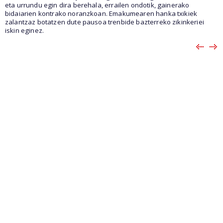
eta urrundu egin dira berehala, errailen ondotik, gainerako
bidaiarien kontrako noranzkoan. Emakumearen hanka txikiek
zalantzaz botatzen dute pausoa trenbide bazterreko zikinkeriei
iskin eginez.