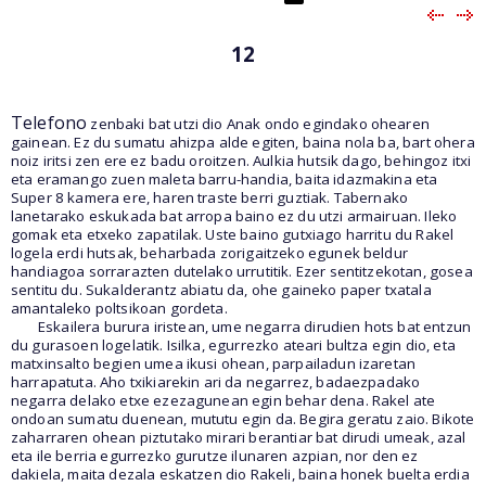
12
Telefono
zenbaki bat utzi dio Anak ondo egindako ohearen
gainean. Ez du sumatu ahizpa alde egiten, baina nola ba, bart ohera
noiz iritsi zen ere ez badu oroitzen. Aulkia hutsik dago, behingoz itxi
eta eramango zuen maleta barru-handia, baita idazmakina eta
Super 8 kamera ere, haren traste berri guztiak. Tabernako
lanetarako eskukada bat arropa baino ez du utzi armairuan. Ileko
gomak eta etxeko zapatilak. Uste baino gutxiago harritu du Rakel
logela erdi hutsak, beharbada zorigaitzeko egunek beldur
handiagoa sorrarazten dutelako urrutitik. Ezer sentitzekotan, gosea
sentitu du. Sukalderantz abiatu da, ohe gaineko paper txatala
amantaleko poltsikoan gordeta.
Eskailera burura iristean, ume negarra dirudien hots bat entzun
du gurasoen logelatik. Isilka, egurrezko ateari bultza egin dio, eta
matxinsalto begien umea ikusi ohean, parpailadun izaretan
harrapatuta. Aho txikiarekin ari da negarrez, badaezpadako
negarra delako etxe ezezagunean egin behar dena. Rakel ate
ondoan sumatu duenean, mututu egin da. Begira geratu zaio. Bikote
zaharraren ohean piztutako mirari berantiar bat dirudi umeak, azal
eta ile berria egurrezko gurutze ilunaren azpian, nor den ez
dakiela, maita dezala eskatzen dio Rakeli, baina honek buelta erdia