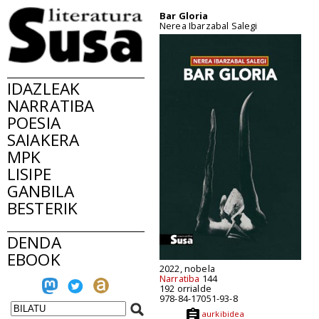
Bar Gloria
Nerea Ibarzabal Salegi
IDAZLEAK
NARRATIBA
POESIA
SAIAKERA
MPK
LISIPE
GANBILA
BESTERIK
DENDA
EBOOK
2022, nobela
Narratiba
144
192 orrialde
978-84-17051-93-8
aurkibidea