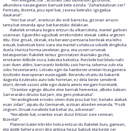
“Horrexegatik, ba!”, aztoratu zaio bibotedun gizontxoa,
alkandora nasaiegiaren barruak bete ezinda. “Zahartutakoan zer?
Pentsatu, Bizenta, pisu epel bat, zeurea betirako. Igogailua
daukana!”.
“Hori bai ona!”, erantzun dio erdi barrezka, gizonari arrazoi
tanta bat emanda apur bat baretuko delakoan.
Rakelek errekara begira entzun du elkarrizketa, mantel garbien
usainean. Eguerdiko eguzkiak errekondoko etxeak zatika argitzen
ditu. Etxe grisak, zikinak, eta beraien pertsiana berdeak eta leiho
estuak, bakoitzak bere izara eta mantel sortatxoa sokatik dingilizka
duela. Huntza horma umeletan gora, eta usoen urrumak
teilatupeetan. Rakelek tentuz gorrotatzen ikasitako guztia,
errekaren ibilbide osoa, kalexka bakoitza. Ihesbide bat bilatu nahi
izan duen aldiro, barrurantz kiribildu zaio herria, taberna-zulo eta
zoko hezeetarantz. Lotsatu egin da hainbeste urtetan Itsasgainera
itzultzeko itxaropenari eusteagatik. Berandu ohartu da bakarrik
dagoela itzulerako auto txiki horretan, ez dela beste seniderik
etorri, denek sasoiz alde egin dutela amets mingarri horretatik.
“Oraintxe egingo dituzte etxe berriak hementxe, alboko kalean.
Sarrerarako dirutxo bat jarri, eta gero pixkanaka”.
“Arrandegikoek erosiko omen dute pisu bat hor, bertako alabak
esan zidan”, aipatu du Germanek, aiztoari atseden emanda. “Pozik
zegoen. Diruak norabide bat behar du, azkenean”.
“Norabide bat, oraintxe esan duzu! Entzun zure semeari,
Bizenta!”.
Plateren baten klin-klin hotsa entzun du Rakelek buru gainean,
eta goitik behera erori dira antxoa hezur batzuk eta beste zer