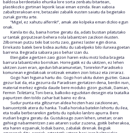
baldosa berdeetako ehunka lore sorta zenbatu bitartean,
plastikozko gortinari leporik lasai eman ezinda. Ilean xaboia
zabaltzerakoan ere, betazalei zabalik eusten saiatu da begietako
zuriak gorritu arte.
“Migel, ez xahutu alferrik!”, amak ate kolpeka eman dizkio egun
onak.
Kanila itxi du, baina hortxe geratu da, adats bustian pilatutako
ur tantak gorputzean behera nola labaintzen zaizkion ikusten.
Zilborrean putzu txiki bat sortu zaio, gainez laster egin diona.
Errekasto batek bere bidea aurkitu du sabelpeko bilo ilunxeagoetan
barrena. Begirada sabaira jaso behar izan du.
Etengabe agertzen zaio gizon haren esku motz lodia brageta
barrura labaintzeko borrokan. Horregatik ez du ukitzen, ez lehen
ukitzen zuen eran, ajedun biharamunetan, Tonirekin Paradiseko
komunean egindakoak oroitzeak ematen zion lotsaz eta zirraraz.
Gogo hari higuina hartu dio. Gogo hori ukitu duten guztiei. Gaua
gezur bat da, eta gezurra da Paradisen gertatzen dena, berdin
pba
n,
material merkez eginda daude bere moduko gizon guztiak, Damian,
Fermin
Txiletarra
, Toni bera, balkoiko eguzkitan desegin eta txatalka
papurtzen den toldo zahar bat baino ez dira.
Sudur punta eta giltzurrun aldea hozten hasi zaizkionean,
bainuontzitik atera du hanka. Toalla horixka batekin lehortu du ilea,
eta toalla berberarekin garbitu du ispiluko lanbro apurra. Bere
irudiari begira geratu da. Gustukoago zuen lehen, umetan; orain
gehiegi nabarmentzen zaio aitaren sudur zuzena, goitik beherakoa,
eta haren ezpainak, lodiak baino, zabalak direnak. Begiak