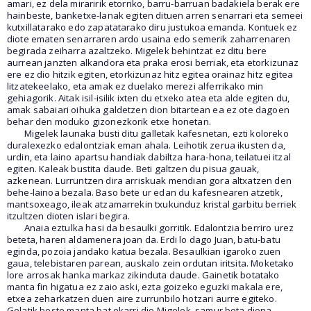
amari, ez dela miraririk etorriko, barru-barruan badakiela berak ere
hainbeste, banketxe-lanak egiten dituen arren senarrari eta semeei
kutxillatarako edo zapatatarako diru justukoa emanda. Kontuek ez
diote ematen senarraren ardo usaina edo semerik zaharrenaren
begirada zeiharra azaltzeko. Migelek behintzat ez ditu bere
aurrean janzten alkandora eta praka erosi berriak, eta etorkizunaz
ere ez dio hitzik egiten, etorkizunaz hitz egitea orainaz hitz egitea
litzatekeelako, eta amak ez duelako merezi alferrikako min
gehiagorik. Aitak isil-isilik ixten du etxeko atea eta alde egiten du,
amak sabaiari oihuka galdetzen dion bitartean ea ez ote dagoen
behar den moduko gizonezkorik etxe honetan.
Migelek launaka busti ditu galletak kafesnetan, ezti koloreko
duralexezko edalontziak eman ahala. Leihotik zerua ikusten da,
urdin, eta laino apartsu handiak dabiltza hara-hona, teilatuei itzal
egiten. Kaleak bustita daude. Beti galtzen du pisua gauak,
azkenean. Lurruntzen dira arriskuak mendian gora altxatzen den
behe-lainoa bezala. Baso bete ur edan du kafesnearen atzetik,
mantsoxeago, ileak atzamarrekin txukunduz kristal garbitu berriek
itzultzen dioten islari begira.
Anaia eztulka hasi da besaulki gorritik. Edalontzia berriro urez
beteta, haren aldamenera joan da. Erdi lo dago Juan, batu-batu
eginda, pozoia jandako katua bezala. Besaulkian igaroko zuen
gaua, telebistaren parean, auskalo zein ordutan iritsita. Moketako
lore arrosak hanka markaz zikinduta daude. Gainetik botatako
manta fin higatua ez zaio aski, ezta goizeko eguzki makala ere,
etxea zeharkatzen duen aire zurrunbilo hotzari aurre egiteko.
Gelatik beste manta bat ekarri dio Migelek, samur bota diona