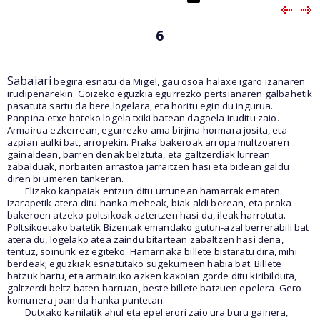
6
Sabaiari
begira esnatu da Migel, gau osoa halaxe igaro izanaren
irudipenarekin. Goizeko eguzkia egurrezko pertsianaren galbahetik
pasatuta sartu da bere logelara, eta horitu egin du ingurua.
Panpina-etxe bateko logela txiki batean dagoela iruditu zaio.
Armairua ezkerrean, egurrezko ama birjina hormara josita, eta
azpian aulki bat, arropekin. Praka bakeroak arropa multzoaren
gainaldean, barren denak belztuta, eta galtzerdiak lurrean
zabalduak, norbaiten arrastoa jarraitzen hasi eta bidean galdu
diren bi umeren tankeran.
Elizako kanpaiak entzun ditu urrunean hamarrak ematen.
Izarapetik atera ditu hanka meheak, biak aldi berean, eta praka
bakeroen atzeko poltsikoak aztertzen hasi da, ileak harrotuta.
Poltsikoetako batetik Bizentak emandako gutun-azal berrerabili bat
atera du, logelako atea zaindu bitartean zabaltzen hasi dena,
tentuz, soinurik ez egiteko. Hamarnaka billete bistaratu dira, mihi
berdeak; eguzkiak esnatutako sugekumeen habia bat. Billete
batzuk hartu, eta armairuko azken kaxoian gorde ditu kiribilduta,
galtzerdi beltz baten barruan, beste billete batzuen epelera. Gero
komunera joan da hanka puntetan.
Dutxako kanilatik ahul eta epel erori zaio ura buru gainera,