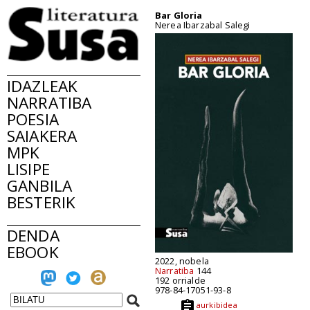
Bar Gloria
Nerea Ibarzabal Salegi
IDAZLEAK
NARRATIBA
POESIA
SAIAKERA
MPK
LISIPE
GANBILA
BESTERIK
DENDA
EBOOK
2022, nobela
Narratiba
144
192 orrialde
978-84-17051-93-8
aurkibidea