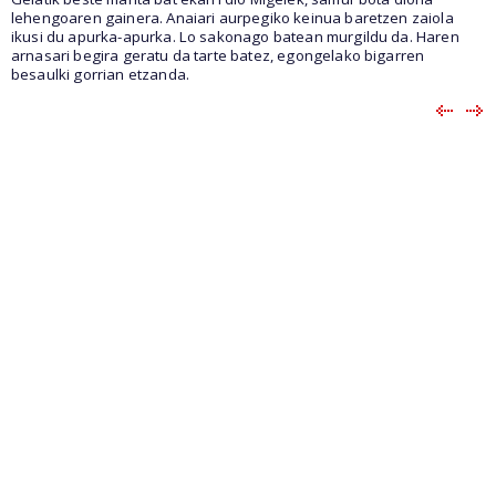
lehengoaren gainera. Anaiari aurpegiko keinua baretzen zaiola
ikusi du apurka-apurka. Lo sakonago batean murgildu da. Haren
arnasari begira geratu da tarte batez, egongelako bigarren
besaulki gorrian etzanda.