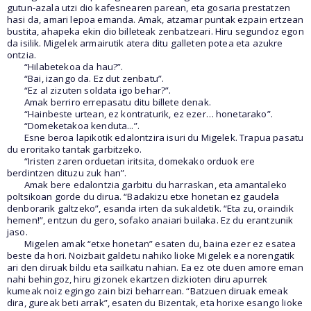
gutun-azala utzi dio kafesnearen parean, eta gosaria prestatzen
hasi da, amari lepoa emanda. Amak, atzamar puntak ezpain ertzean
bustita, ahapeka ekin dio billeteak zenbatzeari. Hiru segundoz egon
da isilik. Migelek armairutik atera ditu galleten potea eta azukre
ontzia.
“Hilabetekoa da hau?”.
“Bai, izango da. Ez dut zenbatu”.
“Ez al zizuten soldata igo behar?”.
Amak berriro errepasatu ditu billete denak.
“Hainbeste urtean, ez kontraturik, ez ezer… honetarako”.
“Domeketakoa kenduta...”.
Esne beroa lapikotik edalontzira isuri du Migelek. Trapua pasatu
du eroritako tantak garbitzeko.
“Iristen zaren orduetan iritsita, domekako orduok ere
berdintzen dituzu zuk han”.
Amak bere edalontzia garbitu du harraskan, eta amantaleko
poltsikoan gorde du dirua. “Badakizu etxe honetan ez gaudela
denborarik galtzeko”, esanda irten da sukaldetik. “Eta zu, oraindik
hemen!”, entzun du gero, sofako anaiari builaka. Ez du erantzunik
jaso.
Migelen amak “etxe honetan” esaten du, baina ezer ez esatea
beste da hori. Noizbait galdetu nahiko lioke Migelek ea norengatik
ari den diruak bildu eta sailkatu nahian. Ea ez ote duen amore eman
nahi behingoz, hiru gizonek ekartzen dizkioten diru apurrek
kumeak noiz egingo zain bizi beharrean. “Batzuen diruak emeak
dira, gureak beti arrak”, esaten du Bizentak, eta horixe esango lioke