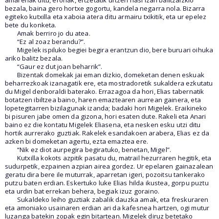
amarenak ditu, eroriak, ertzetatik urtzen hasi izan balitzaizkio
bezala, baina gero hortxe gogortu, kandela negarra nola. Bizarra
egiteko kutxilla eta xaboia atera ditu armairu txikitik, eta ur epelez
bete du konketa.
Amak berriro jo du atea.
“Ez al zoaz berandu?”.
Migelek ispiluko begiei begira erantzun dio, bere buruari oihuka
ariko balitz bezala.
“Gaur ez dut joan beharrik”.
Bizentak domekak jai eman dizkio, domeketan denen eskuak
beharrezkoak izanagatik ere, eta mostradoretik sukaldera ezkutatu
du Migel denboraldi baterako. Errazagoa da hori, Elias tabernatik
botatzen ibiltzea baino, haren emaztearen aurrean gainera, eta
lopetegitarren bizilagunak izanda; badaki hori Migelek. Eraikineko
bi pisuren jabe omen da gizona, hori esaten dute. Rakeli eta Anari
baino ez die kontatu Migelek Eliasena, eta nesken esku utzi ditu
hortik aurrerako guztiak. Rakelek esandakoen arabera, Elias ez da
azken bi domeketan agertu, ezta emaztea ere.
“Nik ez diot aurpegira begiratuko, benetan, Migel”.
Kutxilla kokots azpitik pasatu du, matrail hezurraren hegitik, eta
sudurpetik, ezpainen azpian airea gordez. Ur epelaren gainazalean
geratu dira bere ile muturrak, aparretan igeri, pozoitsu tankerako
putzu baten erdian. Eskertuko luke Elias hilda ikustea, gorpu puztu
eta urdin bat errekan behera, begiak izuz goraino.
Sukaldeko leiho guztiak zabalik dauzka amak, eta freskuraren
eta amoniako usainaren erdian ari da kafesnea hartzen, ogi mutur
luzanga batekin zopak egin bitartean. Migelek diruz betetako