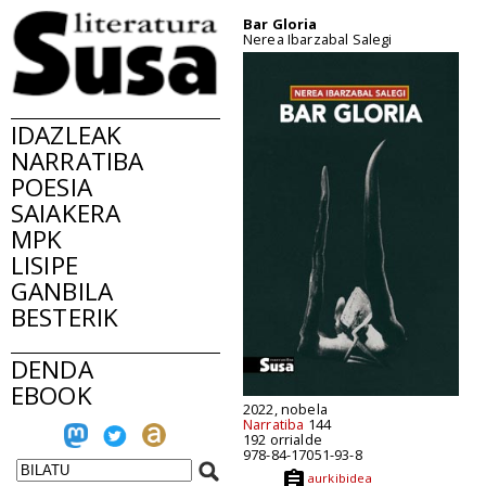
Bar Gloria
Nerea Ibarzabal Salegi
IDAZLEAK
NARRATIBA
POESIA
SAIAKERA
MPK
LISIPE
GANBILA
BESTERIK
DENDA
EBOOK
2022, nobela
Narratiba
144
192 orrialde
978-84-17051-93-8
aurkibidea