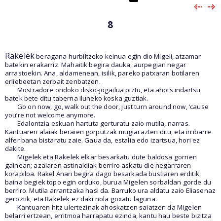
8
Rakelek
beragana hurbiltzeko keinua egin dio Migeli, atzamar
batekin erakarriz. Mahaitik begira dauka, aurpegian negar
arrastoekin. Ana, aldamenean, isilik, pareko patxaran botilaren
erliebeetan zerbait zenbatzen.
Mostradore ondoko disko-jogailua piztu, eta ahots indartsu
batek bete ditu taberna iluneko koska guztiak.
Go on now, go, walk out the door, just turn around now, ’cause
you’re not welcome anymore.
Edalontzia eskuan hartuta gerturatu zaio mutila, narras.
Kantuaren alaiak beraien gorputzak mugiarazten ditu, eta irribarre
alfer bana bistaratu zaie. Gaua da, estalia edo izartsua, hori ez
dakite.
Migelek eta Rakelek elkar besarkatu dute baldosa gorrien
gainean; azalaren astinaldiak berriro askatu die negarraren
korapiloa. Rakel Anari begira dago besarkada bustiaren erditik,
baina begiek topo egin orduko, burua Migelen sorbaldan gorde du
berriro. Mutila arrantzaka hasi da. Barruko ura aldatu zaio Eliasenaz
geroztik, eta Rakelek ez daki nola goxatu laguna.
Kantuaren hitz ulertezinak ahoskatzen saiatzen da Migelen
belarri ertzean, erritmoa harrapatu ezinda, kantu hau beste bizitza