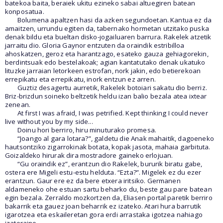
batekoa baita, beraiek ukitu ezineko sabai altuegiren batean
konposatua.
Bolumena apaltzen hasi da azken segundoetan. Kantua ez da
amaitzen, urrundu egiten da, tabernako hormetan utzitako puska
denak bildu eta bueltan disko-jogailuaren barrura. Rakelek atzetik
jarraitu dio. Gloria Gaynor entzuten da oraindik estribilloa
ahoskatzen, geroz eta harantzago, esateko gauza gehiagorekin,
berdintsuak edo bestelakoak; agian kantatutako denak ukatuko
lituzke jarraian letorkeen estrofan, nork jakin, edo betierekoan
errepikatu eta errepikatu, inork entzun ez arren.
Guztiz desagertu aurretik, Rakelek botoiari sakatu dio berriz.
Briz-brizdun soineko beltzetik heldu izan balio bezala atea ixtear
zenean.
At first I was afraid, I was petrified. Kept thinking I could never
live without you by my side...
Doinu hori berriro, hiru minuturako promesa.
“Joango al gara lotara?”, galdetu die Anak mahaitik, dagoeneko
hautsontziko zigarrokinak botata, kopak jasota, mahaia garbituta.
Goizaldeko hirurak dira mostradore gaineko erlojuan.
“Gu oraindik ez”, erantzun dio Rakelek, bururik biratu gabe,
ostera ere Migeli estu-estu helduta. “Ezta?”. Migelek ez du ezer
erantzun. Gaur ere ez da bere etxera iritsiko. Germanen
aldameneko ohe estuan sartu beharko du, beste gau pare batean
egin bezala. Zerraldo mozkortzen da, Eliasen portal paretik berriro
bakarrik eta gauez joan beharrik ez izateko. Atari hura barrutik
igarotzea eta eskaileretan gora erdi arrastaka igotzea nahiago