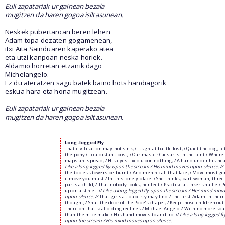
Euli zapatariak ur gainean bezala
mugitzen da haren gogoa isiltasunean.
Neskek pubertaroan beren lehen
Adam topa dezaten gogamenean,
itxi Aita Sainduaren kaperako atea
eta utzi kanpoan neska horiek.
Aldamio horretan etzanik dago
Michelangelo.
Ez du ateratzen sagu batek baino hots handiagorik
eskua hara eta hona mugitzean.
Euli zapatariak ur gainean bezala
mugitzen da haren gogoa isiltasunean.
Long-legged Fly
That civilisation may not sink, / Its great battle lost, / Quiet the dog, t
the pony / To a distant post; / Our master Caesar is in the tent / Where
maps are spread, / His eyes fixed upon nothing, / A hand under his hea
Like a long-legged fly upon the stream / His mind moves upon silence. //
the topless towers be burnt / And men recall that face, / Move most ge
if move you must / In this lonely place. / She thinks, part woman, three
parts a child, / That nobody looks; her feet / Practise a tinker shuffle / 
up on a street. //
Like a long-legged fly upon the stream / Her mind mov
upon silence. //
That girls at puberty may find / The first Adam in their
thought, / Shut the door of the Pope’s chapel, / Keep those children out.
There on that scaffolding reclines / Michael Angelo. / With no more so
than the mice make / His hand moves to and fro. //
Like a long-legged fl
upon the stream / His mind moves upon silence.