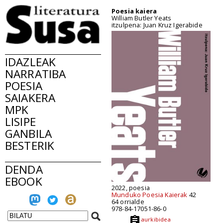
Poesia kaiera
William Butler Yeats
itzulpena: Juan Kruz Igerabide
IDAZLEAK
NARRATIBA
POESIA
SAIAKERA
MPK
LISIPE
GANBILA
BESTERIK
DENDA
EBOOK
2022, poesia
Munduko Poesia Kaierak
42
64 orrialde
978-84-17051-86-0
aurkibidea