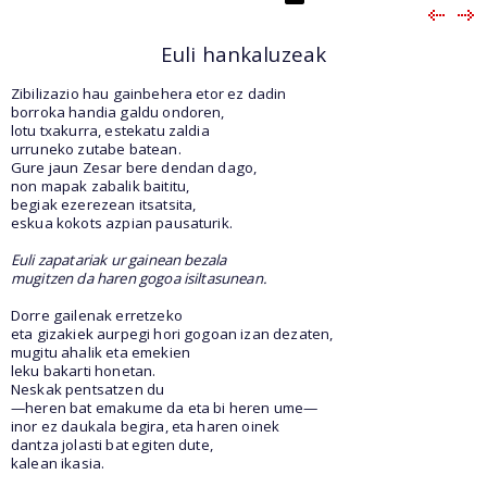
Euli hankaluzeak
Zibilizazio hau gainbehera etor ez dadin
borroka handia galdu ondoren,
lotu txakurra, estekatu zaldia
urruneko zutabe batean.
Gure jaun Zesar bere dendan dago,
non mapak zabalik baititu,
begiak ezerezean itsatsita,
eskua kokots azpian pausaturik.
Euli zapatariak ur gainean bezala
mugitzen da haren gogoa isiltasunean.
Dorre gailenak erretzeko
eta gizakiek aurpegi hori gogoan izan dezaten,
mugitu ahalik eta emekien
leku bakarti honetan.
Neskak pentsatzen du
—heren bat emakume da eta bi heren ume—
inor ez daukala begira, eta haren oinek
dantza jolasti bat egiten dute,
kalean ikasia.