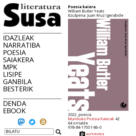
Poesia kaiera
William Butler Yeats
itzulpena: Juan Kruz Igerabide
IDAZLEAK
NARRATIBA
POESIA
SAIAKERA
MPK
LISIPE
GANBILA
BESTERIK
DENDA
EBOOK
2022, poesia
Munduko Poesia Kaierak
42
64 orrialde
978-84-17051-86-0
aurkibidea