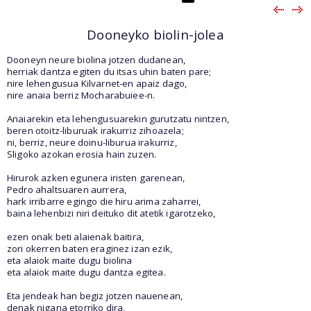
Dooneyko biolin-jolea
Dooneyn neure biolina jotzen dudanean,
herriak dantza egiten du itsas uhin baten pare;
nire lehengusua Kilvarnet-en apaiz dago,
nire anaia berriz Mocharabuiee-n.
Anaiarekin eta lehengusuarekin gurutzatu nintzen,
beren otoitz-liburuak irakurriz zihoazela;
ni, berriz, neure doinu-liburua irakurriz,
Sligoko azokan erosia hain zuzen.
Hirurok azken egunera iristen garenean,
Pedro ahaltsuaren aurrera,
hark irribarre egingo die hiru arima zaharrei,
baina lehenbizi niri deituko dit atetik igarotzeko,
ezen onak beti alaienak baitira,
zori okerren baten eraginez izan ezik,
eta alaiok maite dugu biolina
eta alaiok maite dugu dantza egitea.
Eta jendeak han begiz jotzen nauenean,
denak nigana etorriko dira,