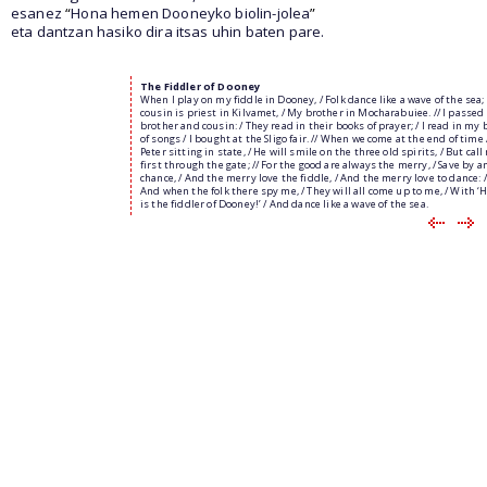
esanez
“
Hona hemen Dooneyko biolin-jolea
”
eta dantzan hasiko dira itsas uhin baten pare.
The Fiddler of Dooney
When I play on my fiddle in Dooney, / Folk dance like a wave of the sea;
cousin is priest in Kilvamet, / My brother in Mocharabuiee. // I passe
brother and cousin: / They read in their books of prayer; / I read in my 
of songs / I bought at the Sligo fair. // When we come at the end of time 
Peter sitting in state, / He will smile on the three old spirits, / But cal
first through the gate; // For the good are always the merry, / Save by an
chance, / And the merry love the fiddle, / And the merry love to dance: /
And when the folk there spy me, / They will all come up to me, / With ‘
is the fiddler of Dooney!’ / And dance like a wave of the sea.