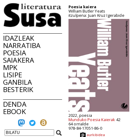
Poesia kaiera
William Butler Yeats
itzulpena: Juan Kruz Igerabide
IDAZLEAK
NARRATIBA
POESIA
SAIAKERA
MPK
LISIPE
GANBILA
BESTERIK
DENDA
EBOOK
2022, poesia
Munduko Poesia Kaierak
42
64 orrialde
978-84-17051-86-0
aurkibidea