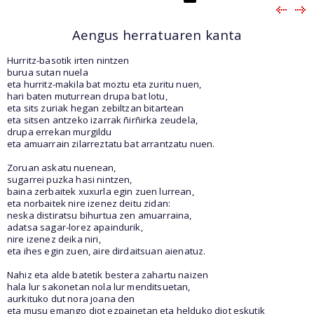
Aengus herratuaren kanta
Hurritz-basotik irten nintzen
burua sutan nuela
eta hurritz-makila bat moztu eta zuritu nuen,
hari baten muturrean drupa bat lotu,
eta sits zuriak hegan zebiltzan bitartean
eta sitsen antzeko izarrak ñirñirka zeudela,
drupa errekan murgildu
eta amuarrain zilarreztatu bat arrantzatu nuen.
Zoruan askatu nuenean,
sugarrei puzka hasi nintzen,
baina zerbaitek xuxurla egin zuen lurrean,
eta norbaitek nire izenez deitu zidan:
neska distiratsu bihurtua zen amuarraina,
adatsa sagar-lorez apaindurik,
nire izenez deika niri,
eta ihes egin zuen, aire dirdaitsuan aienatuz.
Nahiz eta alde batetik bestera zahartu naizen
hala lur sakonetan nola lur menditsuetan,
aurkituko dut nora joana den
eta musu emango diot ezpainetan eta helduko diot eskutik