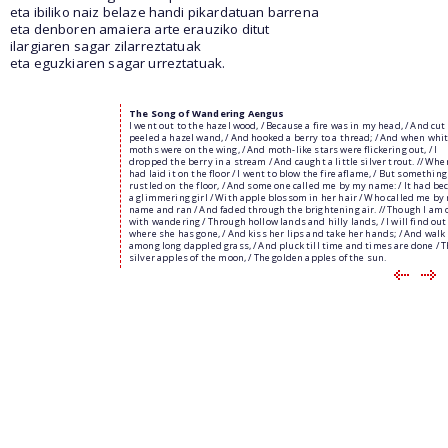
eta ibiliko naiz belaze handi pikardatuan barrena
eta denboren amaiera arte erauziko ditut
ilargiaren sagar zilarreztatuak
eta eguzkiaren sagar urreztatuak.
The Song of Wandering Aengus
I went out to the hazel wood, / Because a fire was in my head, / And cut
peeled a hazel wand, / And hooked a berry to a thread; / And when whi
moths were on the wing, / And moth-like stars were flickering out, / I
dropped the berry in a stream / And caught a little silver trout. // Whe
had laid it on the floor / I went to blow the fire aflame, / But something
rustled on the floor, / And some one called me by my name: / It had b
a glimmering girl / With apple blossom in her hair / Who called me by
name and ran / And faded through the brightening air. // Though I am 
with wandering / Through hollow lands and hilly lands, / I will find out
where she has gone, / And kiss her lips and take her hands; / And walk
among long dappled grass, / And pluck till time and times are done / 
silver apples of the moon, / The golden apples of the sun.