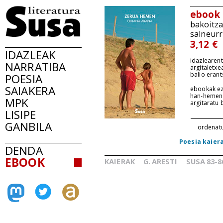
ebook
bakoitz
salneurr
3,12 €
IDAZLEAK
idazlearent
NARRATIBA
argitaletxe
balio erant
POESIA
SAIAKERA
ebookak ez
han-hemen
MPK
argitaratu
LISIPE
GANBILA
ordenat
Poesia kaier
DENDA
EBOOK
KAIERAK
G.
ARESTI
SUSA
83-8
_
_