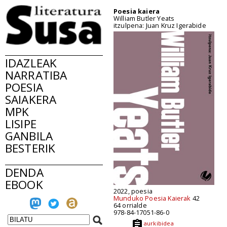
Poesia kaiera
William Butler Yeats
itzulpena: Juan Kruz Igerabide
IDAZLEAK
NARRATIBA
POESIA
SAIAKERA
MPK
LISIPE
GANBILA
BESTERIK
DENDA
EBOOK
2022, poesia
Munduko Poesia Kaierak
42
64 orrialde
978-84-17051-86-0
aurkibidea