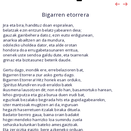
Bigarren etorrera
Jira eta bira, handituz doan espiralean,
belatzak ezin entzun belatz-jabearen deia;
gauzak gainbehera datoz, ezin eutsi erdiguneari,
anarkia abailtzen ari da mundura,
odolezko uholdea dator, eta alde orotan
hondora doa errugabetasunaren erritua,
onenek uste sendoa galdu dute, eta txarrenak
grinaz eta bizitasunez beterik daude.
Gertu dago, inondik ere, errebelazioren bat,
Bigarren Etorrera ziur asko gertu dago.
Bigarren Etorrera! Hitz horiek esan orduko,
Spiritus Mundi
-ren irudi erraldoi batek
ikusmena lausotzen dit; non edo han, basamortuko harean,
lehoi-gorputza eta giza burua duen irudi bat,
eguzkiak bezalako begirada hits eta gupidagabearekin,
izter mantsoak mugitzen ari da, inguruan
hegazti haserretuen itzalak biraka dituela.
Badator berriro gaua, baina orain badakit
hogei mendeko harrizko loa sumindu zuela
sehaska kulunkari bateko amesgaiztoak.
Eta zer piztia gaizto, bere azkeneko orduan,