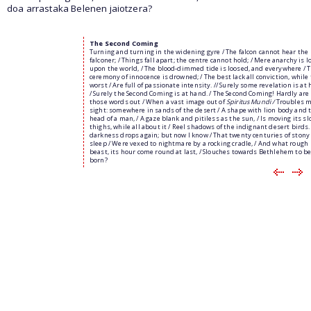
doa arrastaka Belenen jaiotzera?
The Second Coming
Turning and turning in the widening gyre / The falcon cannot hear the
falconer; / Things fall apart; the centre cannot hold; / Mere anarchy is 
upon the world, / The blood-dimmed tide is loosed, and everywhere / 
ceremony of innocence is drowned; / The best lack all conviction, while
worst / Are full of passionate intensity. // Surely some revelation is at
/ Surely the Second Coming is at hand. / The Second Coming! Hardly are
those words out / When a vast image out of
Spiritus Mundi /
Troubles 
sight: somewhere in sands of the desert / A shape with lion body and 
head of a man, / A gaze blank and pitiless as the sun, / Is moving its s
thighs, while all about it / Reel shadows of the indignant desert birds.
darkness drops again; but now I know / That twenty centuries of stony
sleep / Were vexed to nightmare by a rocking cradle, / And what rough
beast, its hour come round at last, / Slouches towards Bethlehem to b
born?