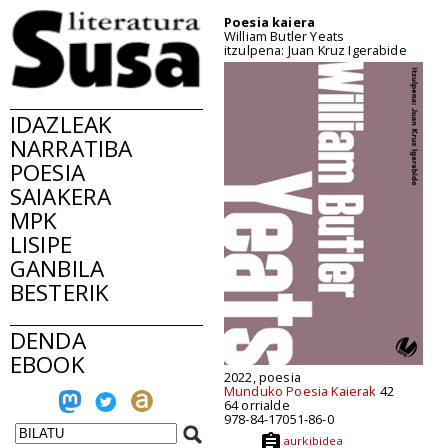
Poesia kaiera
William Butler Yeats
itzulpena: Juan Kruz Igerabide
IDAZLEAK
NARRATIBA
POESIA
SAIAKERA
MPK
LISIPE
GANBILA
BESTERIK
DENDA
EBOOK
2022, poesia
Munduko Poesia Kaierak
42
64 orrialde
978-84-17051-86-0
aurkibidea