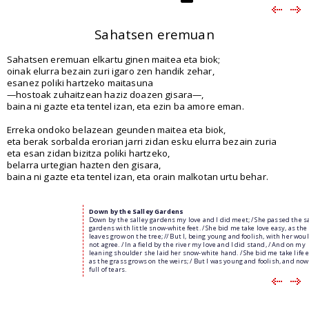
Sahatsen eremuan
Sahatsen eremuan elkartu ginen maitea eta biok;
oinak elurra bezain zuri igaro zen handik zehar,
esanez poliki hartzeko maitasuna
—hostoak zuhaitzean haziz doazen gisara—,
baina ni gazte eta tentel izan, eta ezin ba amore eman.
Erreka ondoko belazean geunden maitea eta biok,
eta berak sorbalda erorian jarri zidan esku elurra bezain zuria
eta esan zidan bizitza poliki hartzeko,
belarra urtegian hazten den gisara,
baina ni gazte eta tentel izan, eta orain malkotan urtu behar.
Down by the Salley Gardens
Down by the salley gardens my love and I did meet; / She passed the s
gardens with little snow-white feet. / She bid me take love easy, as the
leaves grow on the tree; // But I, being young and foolish, with her wou
not agree. / In a field by the river my love and I did stand, / And on my
leaning shoulder she laid her snow-white hand. / She bid me take life 
as the grass grows on the weirs; / But I was young and foolish, and no
full of tears.