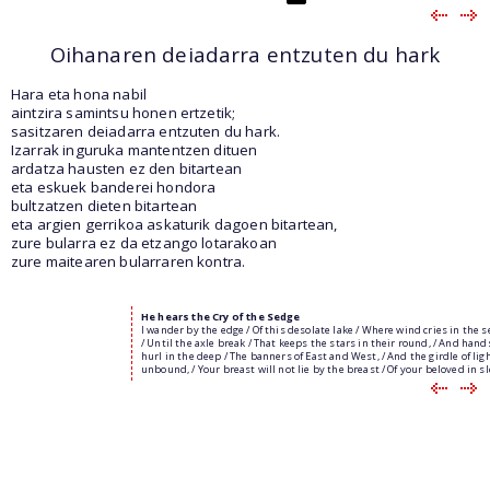
Oihanaren deiadarra entzuten du hark
Hara eta hona nabil
aintzira samintsu honen ertzetik;
sasitzaren deiadarra entzuten du hark.
Izarrak inguruka mantentzen dituen
ardatza hausten ez den bitartean
eta eskuek banderei hondora
bultzatzen dieten bitartean
eta argien gerrikoa askaturik dagoen bitartean,
zure bularra ez da etzango lotarakoan
zure maitearen bularraren kontra.
He hears the Cry of the Sedge
I wander by the edge / Of this desolate lake / Where wind cries in the s
/ Until the axle break / That keeps the stars in their round, / And hand
hurl in the deep / The banners of East and West, / And the girdle of ligh
unbound, / Your breast will not lie by the breast / Of your beloved in sl