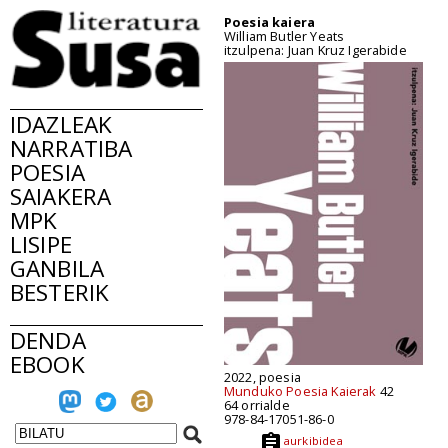
Poesia kaiera
William Butler Yeats
itzulpena: Juan Kruz Igerabide
IDAZLEAK
NARRATIBA
POESIA
SAIAKERA
MPK
LISIPE
GANBILA
BESTERIK
DENDA
EBOOK
2022, poesia
Munduko Poesia Kaierak
42
64 orrialde
978-84-17051-86-0
aurkibidea