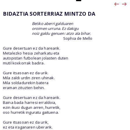
BIDAZTIA SORTERRIAZ MINTZO DA
Betiko aberri galduaren
oroimen urruna. Ez dakigu
noiz galdu genuen: atzo ala bihar.
Sophia de Mello
Gure desertuan ez da harearik.
Metalezko hesia zeharkatu eta
autopistan futbolean jolasten duten
mutil koxkorrak badira.
Gure itsasoan ez da urik.
Mila zaldi urdin ziren uhinak.
Mila soldadurekin batera
eraman zituzten behin.
Gure desertuan ez da harearik.
Baina bada harresi erraldoia,
ezin ikusi dugun arren, hurretik,
oso hurretik inguratu gaituena.
Gure itsasoan ez da urik,
ez eta iraganaren uberarik.