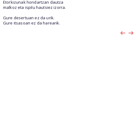
Etorkizunak hondartzan dautza
malkoz eta ispilu hautsiez izorra.
Gure desertuan ez da urik.
Gure itsasoan ez da harearik.