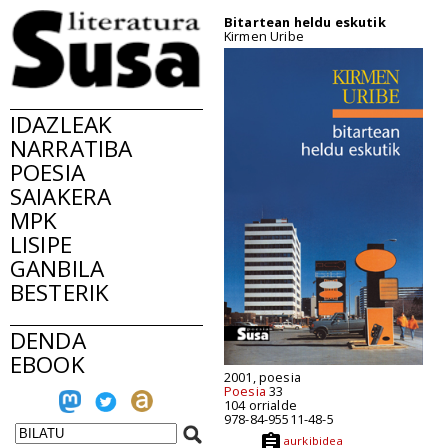
Bitartean heldu eskutik
Kirmen Uribe
IDAZLEAK
NARRATIBA
POESIA
SAIAKERA
MPK
LISIPE
GANBILA
BESTERIK
DENDA
EBOOK
2001, poesia
Poesia
33
104 orrialde
978-84-95511-48-5
aurkibidea