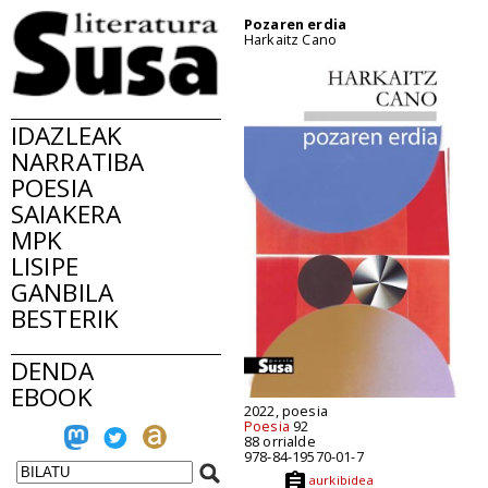
Pozaren erdia
Harkaitz Cano
IDAZLEAK
NARRATIBA
POESIA
SAIAKERA
MPK
LISIPE
GANBILA
BESTERIK
DENDA
EBOOK
2022, poesia
Poesia
92
88 orrialde
978-84-19570-01-7
aurkibidea