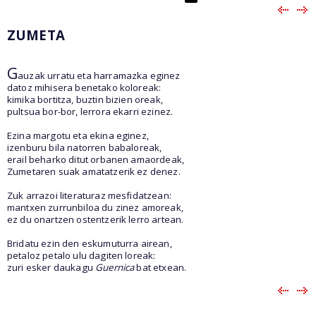
ZUMETA
G
auzak urratu eta harramazka eginez
datoz mihisera benetako koloreak:
kimika bortitza, buztin bizien oreak,
pultsua bor-bor, lerrora ekarri ezinez.
Ezina margotu eta ekina eginez,
izenburu bila natorren babaloreak,
erail beharko ditut orbanen amaordeak,
Zumetaren suak amatatzerik ez denez.
Zuk arrazoi literaturaz mesfidatzean:
mantxen zurrunbiloa du zinez amoreak,
ez du onartzen ostentzerik lerro artean.
Bridatu ezin den eskumuturra airean,
petaloz petalo ulu dagiten loreak:
zuri esker daukagu
Guernica
bat etxean.