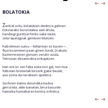
BOLATOKIA
Z
enbat ordu, bolatokian denbora galtzen.
Eskolarako borondatea aski ahula,
handiegi guretzat hiriko xake-taula;
zelai apalagoak genituen bilatzen.
Futbolinean sutsu —billarrean ez bazen—,
fluoreszenteen pean ginen, kasik, Drakula;
bazterreratzen genuen zeruko azula,
Tetrisean desamodioa enkajatzen.
Han ere ez zen falta astia non gal, non itoa:
futbolari-brotxetak besorik gabe daude,
ase ezina da nerabeen apetitoa.
Sisiforen baloia durundika badoa
gerra bila; alde banatan, bina basurde:
hamaika hamaikaren kontra, infinitoa.