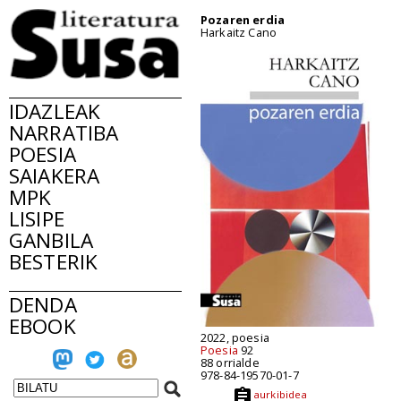
Pozaren erdia
Harkaitz Cano
IDAZLEAK
NARRATIBA
POESIA
SAIAKERA
MPK
LISIPE
GANBILA
BESTERIK
DENDA
EBOOK
2022, poesia
Poesia
92
88 orrialde
978-84-19570-01-7
aurkibidea