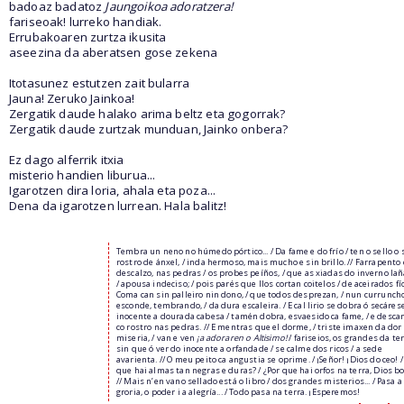
badoaz badatoz
Jaungoikoa adoratzera!
fariseoak! lurreko handiak.
Errubakoaren zurtza ikusita
aseezina da aberatsen gose zekena
Itotasunez estutzen zait bularra
Jauna! Zeruko Jainkoa!
Zergatik daude halako arima beltz eta gogorrak?
Zergatik daude zurtzak munduan, Jainko onbera?
Ez dago alferrik itxia
misterio handien liburua...
Igarotzen dira loria, ahala eta poza...
Dena da igarotzen lurrean. Hala balitz!
Tembra un neno no húmedo pórtico... / Da fame e do frío / ten o sello o 
rostro de ánxel, / inda hermoso, mais mucho e sin brillo. // Farrapento 
descalzo, nas pedras / os probes peíños, / que as xiadas do inverno lañ
/ apousa indeciso; / pois parés que llos cortan coitelos / de aceirados fío
Coma can sin palleiro nin dono, / que todos desprezan, / nun currunch
esconde, tembrando, / da dura escaleira. / E cal lirio se dobra ó secárese,
inocente a dourada cabesa / tamén dobra, esvaesido ca fame, / e desca
co rostro nas pedras. // E mentras que el dorme, / triste imaxen da dor 
miseria, / van e ven
¡a adoraren o Altisimo!
/ fariseios, os grandes da ter
sin que ó ver do inocente a orfandade / se calme dos ricos / a sede
avarienta. // O meu peito ca angustia se oprime. / ¡Señor! ¡Dios do ceo! /
que hai almas tan negras e duras? / ¿Por que hai orfos na terra, Dios b
// Mais n’en vano sellado está o libro / dos grandes misterios... / Pasa a
groria, o poder i a alegría... / Todo pasa na terra. ¡Esperemos!