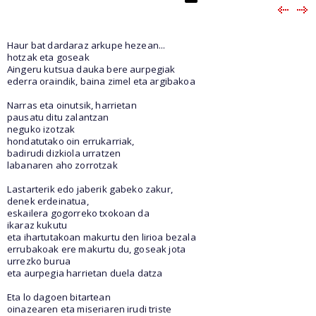
Haur bat dardaraz arkupe hezean...
hotzak eta goseak
Aingeru kutsua dauka bere aurpegiak
ederra oraindik, baina zimel eta argibakoa
Narras eta oinutsik, harrietan
pausatu ditu zalantzan
neguko izotzak
hondatutako oin errukarriak,
badirudi dizkiola urratzen
labanaren aho zorrotzak
Lastarterik edo jaberik gabeko zakur,
denek erdeinatua,
eskailera gogorreko txokoan da
ikaraz kukutu
eta ihartutakoan makurtu den lirioa bezala
errubakoak ere makurtu du, goseak jota
urrezko burua
eta aurpegia harrietan duela datza
Eta lo dagoen bitartean
oinazearen eta miseriaren irudi triste