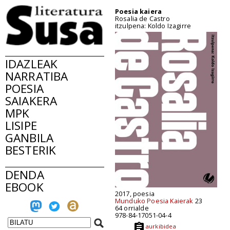
Poesia kaiera
Rosalia de Castro
itzulpena: Koldo Izagirre
IDAZLEAK
NARRATIBA
POESIA
SAIAKERA
MPK
LISIPE
GANBILA
BESTERIK
DENDA
EBOOK
2017, poesia
Munduko Poesia Kaierak
23
64 orrialde
978-84-17051-04-4
aurkibidea