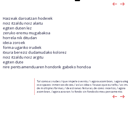
Haizeak daroatzan hodeiek
noiz itzaldu noiz alaitu
egiten duten lez
zeruko eremu mugabakoa
horrela nik ditudan
ideia zoroek
forma ugariko irudiek
itxura bereziz dudamudako kolorez
noiz itzaldu noiz argitu
egiten dute
nire pentsamenduaren hondorik gabeko hondoa
Tal como as nubes / que impele o vento, / i agora asombran, i agora ale
os espazos inmensos do ceo, / así as ideas / loucas que eu teño, / as i
de múltiples formas, / de estranas feituras, de cores incertos, / agora
asombran, / agora acraran / o fondo sin fondo do meu pensamento.