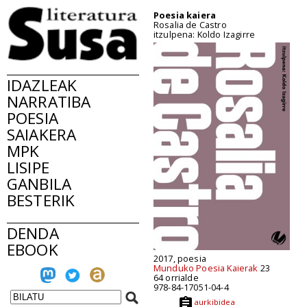
Poesia kaiera
Rosalia de Castro
itzulpena: Koldo Izagirre
IDAZLEAK
NARRATIBA
POESIA
SAIAKERA
MPK
LISIPE
GANBILA
BESTERIK
DENDA
EBOOK
2017, poesia
Munduko Poesia Kaierak
23
64 orrialde
978-84-17051-04-4
aurkibidea