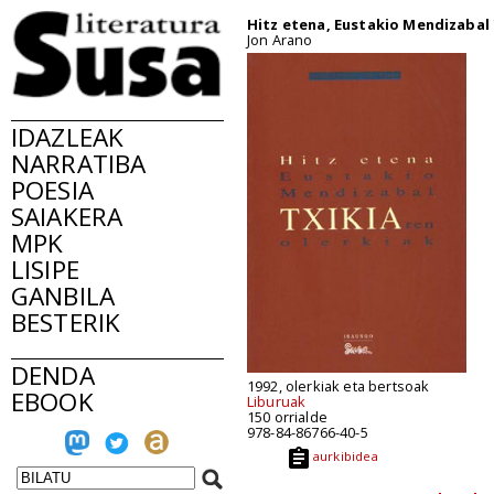
Hitz etena, Eustakio Mendizabal 
Jon Arano
IDAZLEAK
NARRATIBA
POESIA
SAIAKERA
MPK
LISIPE
GANBILA
BESTERIK
DENDA
1992, olerkiak eta bertsoak
EBOOK
Liburuak
150 orrialde
978-84-86766-40-5
aurkibidea