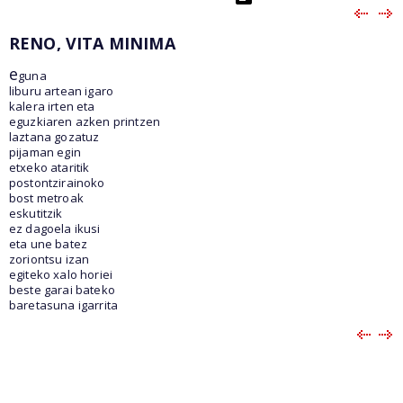
RENO, VITA MINIMA
e
guna
liburu artean igaro
kalera irten eta
eguzkiaren azken printzen
laztana gozatuz
pijaman egin
etxeko ataritik
postontzirainoko
bost metroak
eskutitzik
ez dagoela ikusi
eta une batez
zoriontsu izan
egiteko xalo horiei
beste garai bateko
baretasuna igarrita