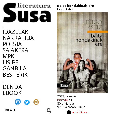
Baita hondakinak ere
Iñigo Astiz
IDAZLEAK
NARRATIBA
POESIA
SAIAKERA
MPK
LISIPE
GANBILA
BESTERIK
DENDA
EBOOK
2012, poesia
Poesia
61
80 orrialde
978-84-92468-36-2
aurkibidea