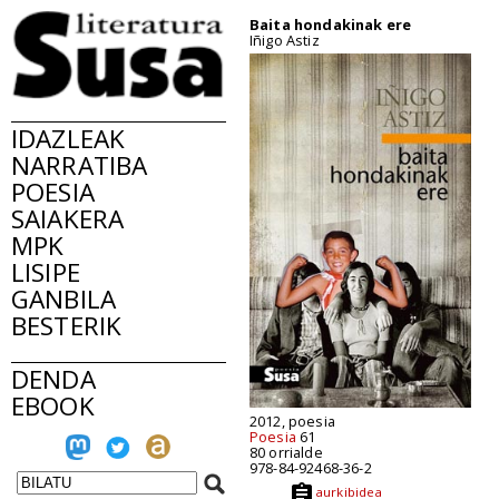
Baita hondakinak ere
Iñigo Astiz
IDAZLEAK
NARRATIBA
POESIA
SAIAKERA
MPK
LISIPE
GANBILA
BESTERIK
DENDA
EBOOK
2012, poesia
Poesia
61
80 orrialde
978-84-92468-36-2
aurkibidea