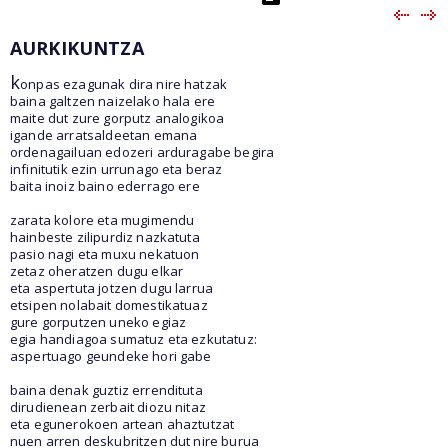
AURKIKUNTZA
k
onpas ezagunak dira nire hatzak
baina galtzen naizelako hala ere
maite dut zure gorputz analogikoa
igande arratsaldeetan emana
ordenagailuan edozeri arduragabe begira
infinitutik ezin urrunago eta beraz
baita inoiz baino ederrago ere
zarata kolore eta mugimendu
hainbeste zilipurdiz nazkatuta
pasio nagi eta muxu nekatuon
zetaz oheratzen dugu elkar
eta aspertuta jotzen dugu larrua
etsipen nolabait domestikatuaz
gure gorputzen uneko egiaz
egia handiagoa sumatuz eta ezkutatuz:
aspertuago geundeke hori gabe
baina denak guztiz errendituta
dirudienean zerbait diozu nitaz
eta egunerokoen artean ahaztutzat
nuen arren deskubritzen dut nire burua