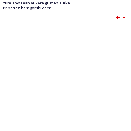
zure ahotsean aukera guztien aurka
irribarrez harrigarriki eder