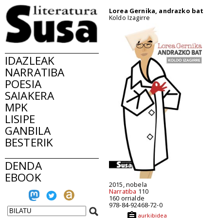
Lorea Gernika, andrazko bat
Koldo Izagirre
IDAZLEAK
NARRATIBA
POESIA
SAIAKERA
MPK
LISIPE
GANBILA
BESTERIK
DENDA
EBOOK
2015, nobela
Narratiba
110
160 orrialde
978-84-92468-72-0
aurkibidea