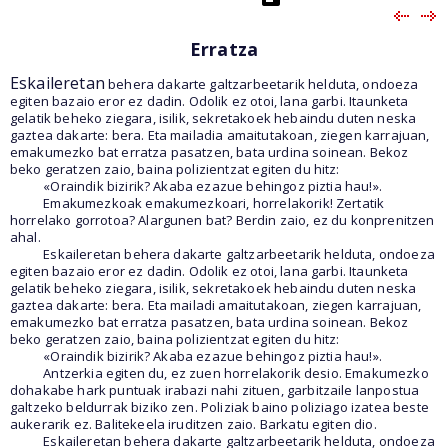
Erratza
Eskaileretan
behera dakarte galtzarbeetarik helduta, ondoeza
egiten bazaio eror ez dadin. Odolik ez otoi, lana garbi. Itaunketa
gelatik beheko ziegara, isilik, sekretakoek hebaindu duten neska
gaztea dakarte: bera. Eta mailadia amaitutakoan, ziegen karrajuan,
emakumezko bat erratza pasatzen, bata urdina soinean. Bekoz
beko geratzen zaio, baina polizientzat egiten du hitz:
«Oraindik bizirik? Akaba ezazue behingoz piztia hau!».
Emakumezkoak emakumezkoari, horrelakorik! Zertatik
horrelako gorrotoa? Alargunen bat? Berdin zaio, ez du konprenitzen
ahal.
Eskaileretan behera dakarte galtzarbeetarik helduta, ondoeza
egiten bazaio eror ez dadin. Odolik ez otoi, lana garbi. Itaunketa
gelatik beheko ziegara, isilik, sekretakoek hebaindu duten neska
gaztea dakarte: bera. Eta mailadi amaitutakoan, ziegen karrajuan,
emakumezko bat erratza pasatzen, bata urdina soinean. Bekoz
beko geratzen zaio, baina polizientzat egiten du hitz:
«Oraindik bizirik? Akaba ezazue behingoz piztia hau!».
Antzerkia egiten du, ez zuen horrelakorik desio. Emakumezko
dohakabe hark puntuak irabazi nahi zituen, garbitzaile lanpostua
galtzeko beldurrak biziko zen. Poliziak baino poliziago izatea beste
aukerarik ez. Balitekeela iruditzen zaio. Barkatu egiten dio.
Eskaileretan behera dakarte galtzarbeetarik helduta, ondoeza