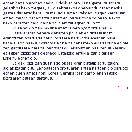
egiten bazaio eror ez dadin. Odolik ez otoi, lana garbi. Itaunketa
gelatik beheko ziegara, isilik, sekretakoek hebaindu duten neska
gaztea dakarte: bera. Eta mailadia amaitutakoan, ziegen karrajuan,
emakumezko bat erratza pasatzen, bata urdina soinean. Bekoz
beko geratzen zaio, baina polizientzat egiten du hitz:
«Oraindik bizirik? Akaba ezazue behingoz piztia hau!».
Eskaileretan behera dakarten poliziek ez diotela inoiz
erantzuten ohartu da gaur. Portaera hark lotsa emanen balie
bezala, edo nazka. Gorrotoa ez baina zeharreko elkartasuna ez ote
zen garbitzaile harena, pentsatu du. Akabatzen bazuten aukerarik
ez egiten zizkiotenak egiteko. Estalizko errukia izan zitekeen.
Eskertu egiten dio.
Ez daki bizi izan duen edo obsesioren batetik sortu zaion,
aldiak izaten ditu. Zenbaitetan oroituaren antza hartzen dio sarritxo
egiten duen amets honi, Lorea Gernika izan baino lehenagoko
bizitzaren batean gertatua.