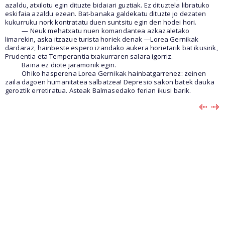
azaldu, atxilotu egin dituzte bidaiari guztiak. Ez dituztela libratuko
eskifaia azaldu ezean. Bat-banaka galdekatu dituzte jo dezaten
kukurruku nork kontratatu duen suntsitu egin den hodei hori.
— Neuk mehatxatu nuen komandantea azkazaletako
limarekin, aska itzazue turista horiek denak —Lorea Gernikak
dardaraz, hainbeste espero izandako aukera horietarik bat ikusirik,
Prudentia eta Temperantia txakurraren salara igorriz.
Baina ez diote jaramonik egin.
Ohiko hasperena Lorea Gernikak hainbatgarrenez: zeinen
zaila dagoen humanitatea salbatzea! Depresio sakon batek dauka
geroztik erretiratua. Asteak Balmasedako ferian ikusi barik.