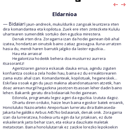
Eldarnioa
— Bidaiari
jaun-andreok, mukulduriko zangoak leuntzera irten
dira komandantea eta kopilotua. Zuek ere irten zintezkete Kululu
uhartearen sumenditik sortuko den eguzkia mirestera.
Denak irten dira. Zoragarria izan da hodei gainean ibili ahal
izatea, hondartzan oinutsik baino zatiaz goxoagoa. Iluna urratzen
hasia du, mendi haren barrutik jalgiko da laster eguzkia...
Hau eta arraioa!
Hegalontzia hodeitik behera doa musturrez aurrera
itsasorantz!
Agentziaren ganora eskasak dauka errua, agindu ziguten
konfiantza osokoa zela hodei hau, baina ez du erreaktorearen
zama eutsi ahal izan. Komandanteak, kopilotuak, heganeskek...
Eskifaia osoak egin du jauzi makina abandonatuaren atzetik, han
doaz airean murgil hegazkina jasotzen itsasoan leher dadin baino
lehen. Bakarrik geratu dira bidaiariak hodei gainean.
Edonola, programatu legez ageri da eguzkia. Izututa dagoz.
Ohartu diren orduko, haize leun baina egoskor batek eroanik,
Honoluluko Nazioarteko Aireportuan lurreratu dira Balmaseda-
Jakarta hegaldiko Airbus A457ko bidaiariak, denak onik. Zoragarria
izan da lurreratzea, hodeia urtu egin da lur jotakoan, ez dute
eskailerarik jaitsi behar izan, eta eskura dauzkate maletak
metatxotan. Baina honolulutarrak ez zaizkie lorezko lepokoekin