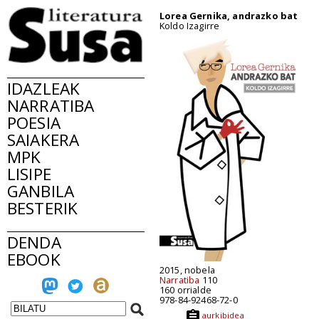
Lorea Gernika, andrazko bat
Koldo Izagirre
IDAZLEAK
NARRATIBA
POESIA
SAIAKERA
MPK
LISIPE
GANBILA
BESTERIK
DENDA
EBOOK
2015, nobela
Narratiba
110
160 orrialde
978-84-92468-72-0
aurkibidea