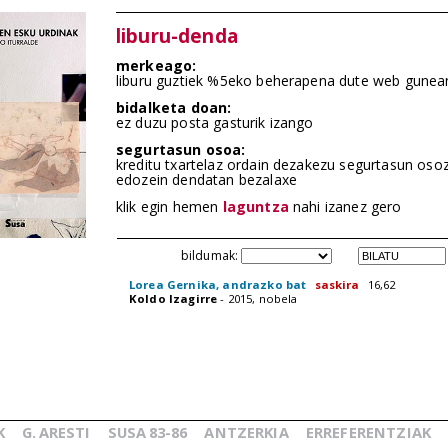
liburu-denda
merkeago:
liburu guztiek %5eko beherapena dute web gunea
bidalketa doan:
ez duzu posta gasturik izango
segurtasun osoa:
kreditu txartelaz ordain dezakezu segurtasun oso
edozein dendatan bezalaxe
klik egin hemen
laguntza
nahi izanez gero
bildumak:
Lorea Gernika, andrazko bat
saskira
16,62
Koldo Izagirre
- 2015, nobela
K
G.
ARESTI
SUSA
83-86
ANTZERKIA
ERREFERENTZIAK
_
_