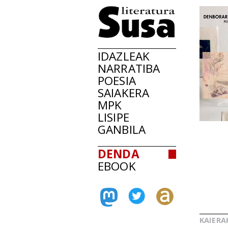
IDAZLEAK
NARRATIBA
POESIA
SAIAKERA
MPK
LISIPE
GANBILA
DENDA
EBOOK
KAIERA