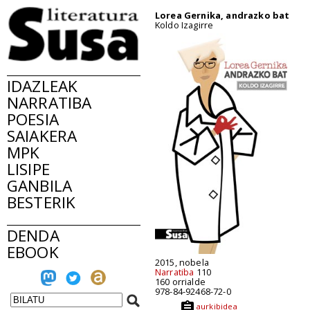
Lorea Gernika, andrazko bat
Koldo Izagirre
IDAZLEAK
NARRATIBA
POESIA
SAIAKERA
MPK
LISIPE
GANBILA
BESTERIK
DENDA
EBOOK
2015, nobela
Narratiba
110
160 orrialde
978-84-92468-72-0
aurkibidea