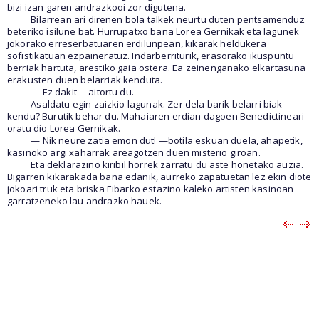
bizi izan garen andrazkooi zor digutena.
Bilarrean ari direnen bola talkek neurtu duten pentsamenduz
beteriko isilune bat. Hurrupatxo bana Lorea Gernikak eta lagunek
jokorako erreserbatuaren erdilunpean, kikarak heldukera
sofistikatuan ezpaineratuz. Indarberriturik, erasorako ikuspuntu
berriak hartuta, arestiko gaia ostera. Ea zeinenganako elkartasuna
erakusten duen belarriak kenduta.
— Ez dakit —aitortu du.
Asaldatu egin zaizkio lagunak. Zer dela barik belarri biak
kendu? Burutik behar du. Mahaiaren erdian dagoen Benedictineari
oratu dio Lorea Gernikak.
— Nik neure zatia emon dut! —botila eskuan duela, ahapetik,
kasinoko argi xaharrak areagotzen duen misterio giroan.
Eta deklarazino kiribil horrek zarratu du aste honetako auzia.
Bigarren kikarakada bana edanik, aurreko zapatuetan lez ekin diote
jokoari truk eta briska Eibarko estazino kaleko artisten kasinoan
garratzeneko lau andrazko hauek.