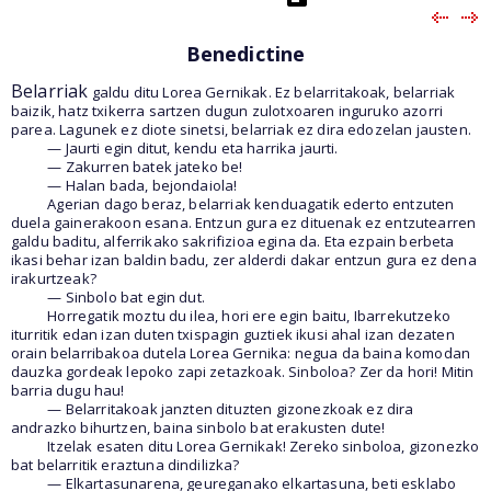
Benedictine
Belarriak
galdu ditu Lorea Gernikak. Ez belarritakoak, belarriak
baizik, hatz txikerra sartzen dugun zulotxoaren inguruko azorri
parea. Lagunek ez diote sinetsi, belarriak ez dira edozelan jausten.
— Jaurti egin ditut, kendu eta harrika jaurti.
— Zakurren batek jateko be!
— Halan bada, bejondaiola!
Agerian dago beraz, belarriak kenduagatik ederto entzuten
duela gainerakoon esana. Entzun gura ez dituenak ez entzutearren
galdu baditu, alferrikako sakrifizioa egina da. Eta ezpain berbeta
ikasi behar izan baldin badu, zer alderdi dakar entzun gura ez dena
irakurtzeak?
— Sinbolo bat egin dut.
Horregatik moztu du ilea, hori ere egin baitu, Ibarrekutzeko
iturritik edan izan duten txispagin guztiek ikusi ahal izan dezaten
orain belarribakoa dutela Lorea Gernika: negua da baina komodan
dauzka gordeak lepoko zapi zetazkoak. Sinboloa? Zer da hori! Mitin
barria dugu hau!
— Belarritakoak janzten dituzten gizonezkoak ez dira
andrazko bihurtzen, baina sinbolo bat erakusten dute!
Itzelak esaten ditu Lorea Gernikak! Zereko sinboloa, gizonezko
bat belarritik eraztuna dindilizka?
— Elkartasunarena, geureganako elkartasuna, beti esklabo