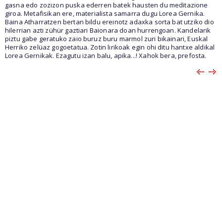
gasna edo zozizon puska ederren batek hausten du meditazione
giroa. Metafisikan ere, materialista samarra dugu Lorea Gernika.
Baina Atharratzen bertan bildu ereinotz adaxka sorta bat utziko dio
hilerrian azti zühür gaztiari Baionara doan hurrengoan. Kandelarik
piztu gabe geratuko zaio buruz buru marmol zuri bikainari, Euskal
Herriko zelüaz gogoetatua. Zotin lirikoak egin ohi ditu hantxe aldikal
Lorea Gernikak. Ezagutu izan balu, apika...! Xahok bera, prefosta.