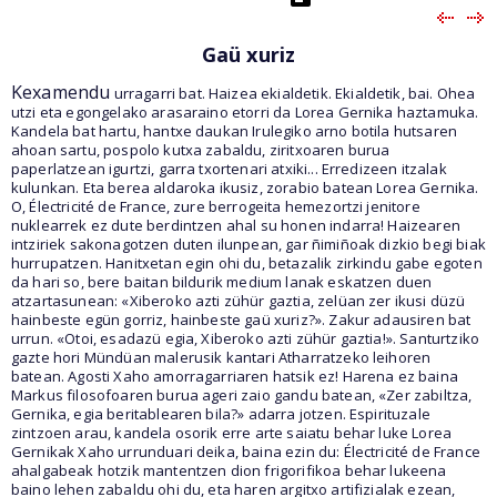
Gaü xuriz
Kexamendu
urragarri bat. Haizea ekialdetik. Ekialdetik, bai. Ohea
utzi eta egongelako arasaraino etorri da Lorea Gernika haztamuka.
Kandela bat hartu, hantxe daukan Irulegiko arno botila hutsaren
ahoan sartu, pospolo kutxa zabaldu, ziritxoaren burua
paperlatzean igurtzi, garra txortenari atxiki... Erredizeen itzalak
kulunkan. Eta berea aldaroka ikusiz, zorabio batean Lorea Gernika.
O, Électricité de France, zure berrogeita hemezortzi jenitore
nuklearrek ez dute berdintzen ahal su honen indarra! Haizearen
intziriek sakonagotzen duten ilunpean, gar ñimiñoak dizkio begi biak
hurrupatzen. Hanitxetan egin ohi du, betazalik zirkindu gabe egoten
da hari so, bere baitan bildurik medium lanak eskatzen duen
atzartasunean: «Xiberoko azti zühür gaztia, zelüan zer ikusi düzü
hainbeste egün gorriz, hainbeste gaü xuriz?». Zakur adausiren bat
urrun. «Otoi, esadazü egia, Xiberoko azti zühür gaztia!». Santurtziko
gazte hori Mündüan malerusik kantari Atharratzeko leihoren
batean. Agosti Xaho amorragarriaren hatsik ez! Harena ez baina
Markus filosofoaren burua ageri zaio gandu batean, «Zer zabiltza,
Gernika, egia beritablearen bila?» adarra jotzen. Espirituzale
zintzoen arau, kandela osorik erre arte saiatu behar luke Lorea
Gernikak Xaho urrunduari deika, baina ezin du: Électricité de France
ahalgabeak hotzik mantentzen dion frigorifikoa behar lukeena
baino lehen zabaldu ohi du, eta haren argitxo artifizialak ezean,