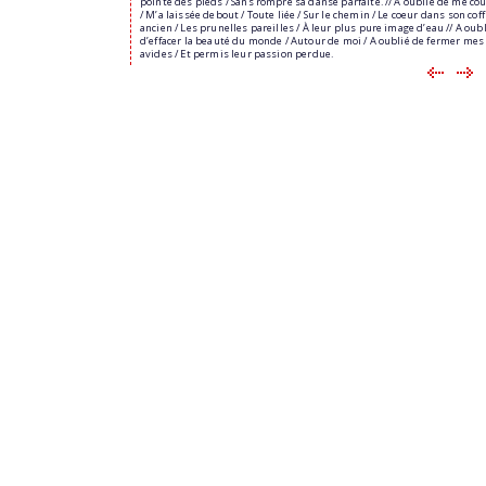
pointe des pieds / Sans rompre sa danse parfaite. // A oublié de me co
/ M’a laissée debout / Toute liée / Sur le chemin / Le coeur dans son coff
ancien / Les prunelles pareilles / À leur plus pure image d’eau // A oub
d’effacer la beauté du monde / Autour de moi / A oublié de fermer mes
avides / Et permis leur passion perdue.