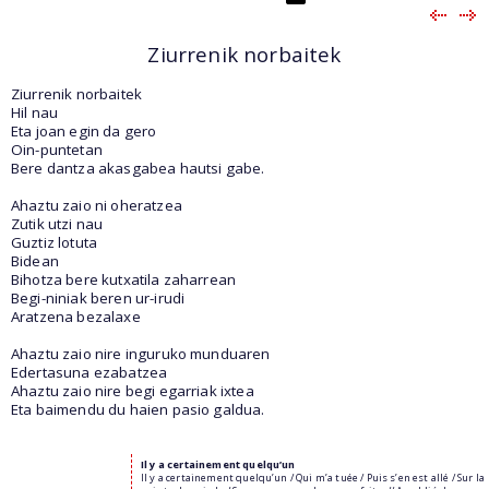
Ziurrenik norbaitek
Ziurrenik norbaitek
Hil nau
Eta joan egin da gero
Oin-puntetan
Bere dantza akasgabea hautsi gabe.
Ahaztu zaio ni oheratzea
Zutik utzi nau
Guztiz lotuta
Bidean
Bihotza bere kutxatila zaharrean
Begi-niniak beren ur-irudi
Aratzena bezalaxe
Ahaztu zaio nire inguruko munduaren
Edertasuna ezabatzea
Ahaztu zaio nire begi egarriak ixtea
Eta baimendu du haien pasio galdua.
Il y a certainement quelqu’un
Il y a certainement quelqu’un / Qui m’a tuée / Puis s’en est allé / Sur la