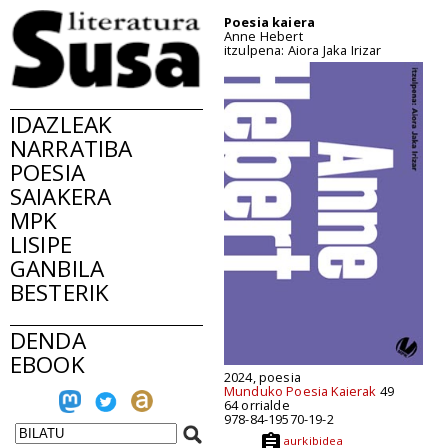
Poesia kaiera
Anne Hebert
itzulpena: Aiora Jaka Irizar
IDAZLEAK
NARRATIBA
POESIA
SAIAKERA
MPK
LISIPE
GANBILA
BESTERIK
DENDA
EBOOK
2024, poesia
Munduko Poesia Kaierak
49
64 orrialde
978-84-19570-19-2
aurkibidea