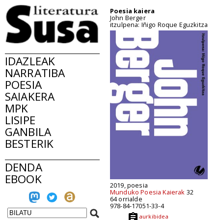
Poesia kaiera
John Berger
itzulpena: Iñigo Roque Eguzkitza
IDAZLEAK
NARRATIBA
POESIA
SAIAKERA
MPK
LISIPE
GANBILA
BESTERIK
DENDA
EBOOK
2019, poesia
Munduko Poesia Kaierak
32
64 orrialde
978-84-17051-33-4
aurkibidea