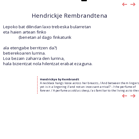
Hendrickje Rembrandtena
Lepoko bat dilindan laxo trebeska bularretan
eta haien artean finko
(benetan al dago finkaturik
ala etengabe berritzen da?)
betierekoaren lurrina.
Loa bezain zaharra den lurrina,
hala bizientzat nola hilentzat erabat ezaguna.
Hendrickye by Rembrandt
A necklace hangs loose across her breasts, / And between them lingers 
yet is it a lingering // and not an incessant arrival? - / the perfume of
forever. / A perfume as old as sleep, / as familiar to the living as to the