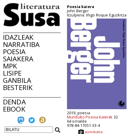
Poesia kaiera
John Berger
itzulpena: Iñigo Roque Eguzkitza
IDAZLEAK
NARRATIBA
POESIA
SAIAKERA
MPK
LISIPE
GANBILA
BESTERIK
DENDA
EBOOK
2019, poesia
Munduko Poesia Kaierak
32
64 orrialde
978-84-17051-33-4
aurkibidea