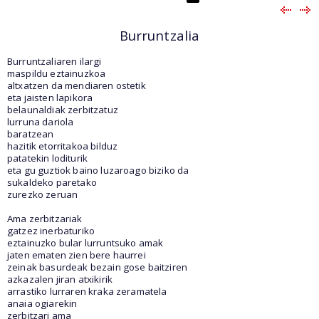
Burruntzalia
Burruntzaliaren ilargi
maspildu eztainuzkoa
altxatzen da mendiaren ostetik
eta jaisten lapikora
belaunaldiak zerbitzatuz
lurruna dariola
baratzean
hazitik etorritakoa bilduz
patatekin loditurik
eta gu guztiok baino luzaroago biziko da
sukaldeko paretako
zurezko zeruan
Ama zerbitzariak
gatzez inerbaturiko
eztainuzko bular lurruntsuko amak
jaten ematen zien bere haurrei
zeinak basurdeak bezain gose baitziren
azkazalen jiran atxikirik
arrastiko lurraren kraka zeramatela
anaia ogiarekin
zerbitzari ama