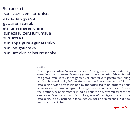
Burruntzali
isur itzazu zeru lurruntsua
azenario-eguzkia
gatzaren izarrak
eta lur zerriaren urina
isur ezazu zeru lurruntsua
burruntzali
isuri zopa gure egunetarako
isuri loa gauerako
isuri urteak nire haurrendako
Ladle
Pewter pock-marked / moon of the ladle / rising above the mountain / 
down into the saucepan / serving generations / steaming / dredging w
has grown from seed / in the garden / thickened with potato / outlivin
all / on the wooden sky / of the kitchen wall // Serving mother / of the
steaming pewter breast / veined by the salts / fed to her children / hu
as boars / with the evening earth / engrained around their nails / and
the brother / serving mother // Ladle / pour the sky steaming / with th
carrot sun / the stars of salt / and the grease of the pig earth / pour th
steaming / ladle / pour soup for our days / pour sleep for the night / p
years for my children