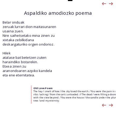
Aspaldiko amodiozko poema
Belar onduak
zeruak lurrari dion maitasunaren
usaina zuen.
Nire saihetsetako mina zinen zu
xixtaka zebilkidana
deskargaturiko orgen ondorioz.
Hilek
atalase bat betetzen zuten
haraindiko bistarekin.
Etxea zinen zu
aranondoaren azpiko kandela
eta ene eternitatea.
Old Love Poem
The hay / smelt of how / the sky loved the earth. / You were the pain in
ribs / aching / from the carts unloaded. // The dead / were filling a door
with the view beyond. / You were the house / the candle under the pl
tree / and my eternity.