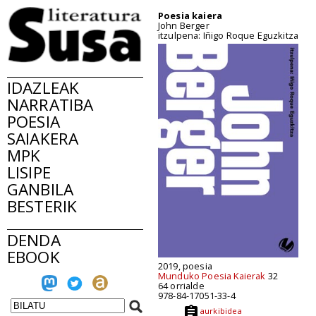
Poesia kaiera
John Berger
itzulpena: Iñigo Roque Eguzkitza
IDAZLEAK
NARRATIBA
POESIA
SAIAKERA
MPK
LISIPE
GANBILA
BESTERIK
DENDA
EBOOK
2019, poesia
Munduko Poesia Kaierak
32
64 orrialde
978-84-17051-33-4
aurkibidea