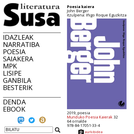
Poesia kaiera
John Berger
itzulpena: Iñigo Roque Eguzkitza
IDAZLEAK
NARRATIBA
POESIA
SAIAKERA
MPK
LISIPE
GANBILA
BESTERIK
DENDA
EBOOK
2019, poesia
Munduko Poesia Kaierak
32
64 orrialde
978-84-17051-33-4
aurkibidea