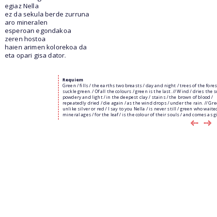
egiaz Nella
ez da sekula berde zurruna
aro mineralen
esperoan egondakoa
zeren hostoa
haien arimen kolorekoa da
eta opari gisa dator.
Requiem
Green / fills / the earths two breasts / day and night / trees of the fores
suckle green. / Of all the colours / green is the last. // Wind / dries the so
powdery and light / in the deepest clay / stains / the brown of blood /
repeatedly dried / die again / as the wind drops / under the rain. // Gre
unlike silver or red / I say to you Nella / is never still / green who waite
mineral ages / for the leaf / is the colour of their souls / and comes as gi