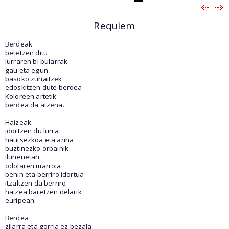
Requiem
Berdeak
betetzen ditu
lurraren bi bularrak
gau eta egun
basoko zuhaitzek
edoskitzen dute berdea.
Koloreen artetik
berdea da atzena.
Haizeak
idortzen du lurra
hautsezkoa eta arina
buztinezko orbainik
ilunenetan
odolaren marroia
behin eta berriro idortua
itzaltzen da berriro
haizea baretzen delarik
euripean.
Berdea
zilarra eta gorria ez bezala