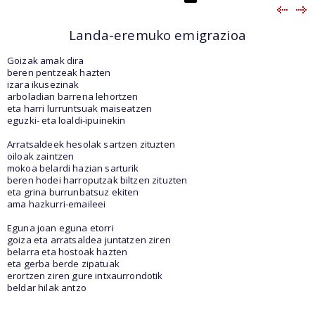
Landa-eremuko emigrazioa
Goizak amak dira
beren pentzeak hazten
izara ikusezinak
arboladian barrena lehortzen
eta harri lurruntsuak maiseatzen
eguzki- eta loaldi-ipuinekin
Arratsaldeek hesolak sartzen zituzten
oiloak zaintzen
mokoa belardi hazian sarturik
beren hodei harroputzak biltzen zituzten
eta grina burrunbatsuz ekiten
ama hazkurri-emaileei
Eguna joan eguna etorri
goiza eta arratsaldea juntatzen ziren
belarra eta hostoak hazten
eta gerba berde zipatuak
erortzen ziren gure intxaurrondotik
beldar hilak antzo