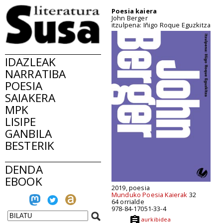
Poesia kaiera
John Berger
itzulpena: Iñigo Roque Eguzkitza
IDAZLEAK
NARRATIBA
POESIA
SAIAKERA
MPK
LISIPE
GANBILA
BESTERIK
DENDA
EBOOK
2019, poesia
Munduko Poesia Kaierak
32
64 orrialde
978-84-17051-33-4
aurkibidea