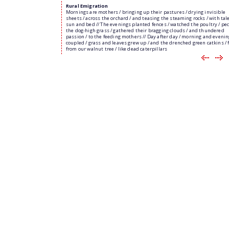
Rural Emigration
Mornings are mothers / bringing up their pastures / drying invisible
sheets / across the orchard / and teasing the steaming rocks / with tale
sun and bed // The evenings planted fences / watched the poultry / pec
the dog-high grass / gathered their bragging clouds / and thundered
passion / to the feeding mothers // Day after day / morning and evenin
coupled / grass and leaves grew up / and the drenched green catkins / f
from our walnut tree / like dead caterpillars