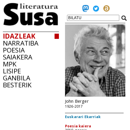
IDAZLEAK
NARRATIBA
POESIA
SAIAKERA
MPK
LISIPE
GANBILA
BESTERIK
John Berger
1926-2017
Euskarari Ekarriak
Poesia kaiera