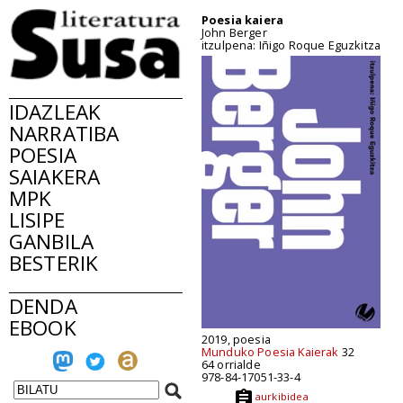
Poesia kaiera
John Berger
itzulpena: Iñigo Roque Eguzkitza
IDAZLEAK
NARRATIBA
POESIA
SAIAKERA
MPK
LISIPE
GANBILA
BESTERIK
DENDA
EBOOK
2019, poesia
Munduko Poesia Kaierak
32
64 orrialde
978-84-17051-33-4
aurkibidea