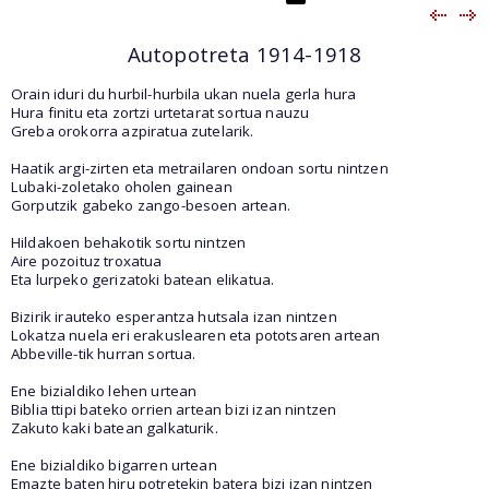
Autopotreta 1914-1918
Orain iduri du hurbil-hurbila ukan nuela gerla hura
Hura finitu eta zortzi urtetarat sortua nauzu
Greba orokorra azpiratua zutelarik.
Haatik argi-zirten eta metrailaren ondoan sortu nintzen
Lubaki-zoletako oholen gainean
Gorputzik gabeko zango-besoen artean.
Hildakoen behakotik sortu nintzen
Aire pozoituz troxatua
Eta lurpeko gerizatoki batean elikatua.
Bizirik irauteko esperantza hutsala izan nintzen
Lokatza nuela eri erakuslearen eta pototsaren artean
Abbeville-tik hurran sortua.
Ene bizialdiko lehen urtean
Biblia ttipi bateko orrien artean bizi izan nintzen
Zakuto kaki batean galkaturik.
Ene bizialdiko bigarren urtean
Emazte baten hiru potretekin batera bizi izan nintzen