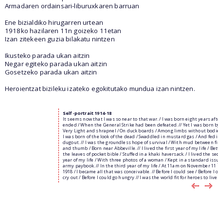
Armadaren ordainsari-liburuxkaren barruan
Ene bizialdiko hirugarren urtean
1918ko hazilaren 11n goizeko 11etan
Izan zitekeen guzia bilakatu nintzen
Ikusteko parada ukan aitzin
Negar egiteko parada ukan aitzin
Gosetzeko parada ukan aitzin
Heroientzat bizileku izateko egokitutako mundua izan nintzen.
Self-portrait 1914-18
It seems now that I was so near to that war. / I was born eight years aft
ended / When the General Strike had been defeated. // Yet I was born b
Very Light and shrapnel / On duck boards / Among limbs without bodie
I was born of the look of the dead / Swaddled in mustard gas / And fed i
dugout. // I was the groundless hope of survival / With mud between f
and thumb / Born near Abbeville. // I lived the first year of my life / B
the leaves of pocket bible / Stuffed in a khaki haversack. / I lived the s
year of my life / With three photos of a woman / Kept in a standard iss
army paybook. // In the third year of my life / At 11am on November 11
1918 / I became all that was conceivable. // Before I could see / Before I 
cry out / Before I could go hungry // I was the world fit for heroes to live 